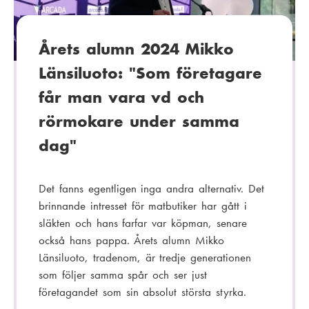
i
:
Årets alumn 2024 Mikko
Länsiluoto: "Som företagare
får man vara vd och
rörmokare under samma
dag"
Det fanns egentligen inga andra alternativ. Det
brinnande intresset för matbutiker har gått i
släkten och hans farfar var köpman, senare
också hans pappa. Årets alumn Mikko
Länsiluoto, tradenom, är tredje generationen
som följer samma spår och ser just
företagandet som sin absolut största styrka.