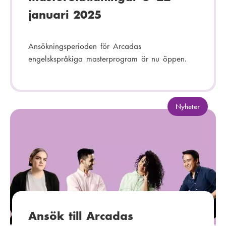
januari 2025
Ansökningsperioden för Arcadas
engelskspråkiga masterprogram är nu öppen.
K
Nyheter
a
t
e
g
o
r
i
:
Ansök till Arcadas