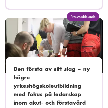
K
Pressmeddelande
a
t
e
g
o
r
i
:
Den första av sitt slag – ny
högre
yrkeshögskoleutbildning
med fokus på ledarskap
inom akut- och förstavård