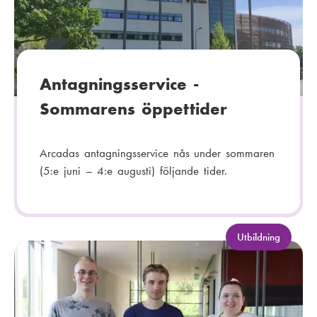
o
r
i
:
Antagningsservice -
Sommarens öppettider
Arcadas antagningsservice nås under sommaren
(5:e juni – 4:e augusti) följande tider.
K
Utbildning
a
t
e
g
o