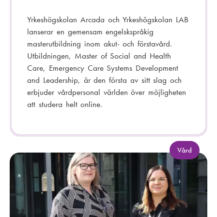
Yrkeshögskolan Arcada och Yrkeshögskolan LAB
lanserar en gemensam engelskspråkig
masterutbildning inom akut- och förstavård.
Utbildningen, Master of Social and Health
Care, Emergency Care Systems Development
and Leadership, är den första av sitt slag och
erbjuder vårdpersonal världen över möjligheten
att studera helt online.
K
Vård
a
t
e
g
o
r