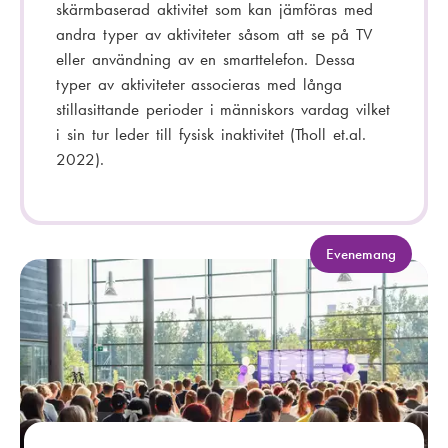
skärmbaserad aktivitet som kan jämföras med
andra typer av aktiviteter såsom att se på TV
eller användning av en smarttelefon. Dessa
typer av aktiviteter associeras med långa
stillasittande perioder i människors vardag vilket
i sin tur leder till fysisk inaktivitet (Tholl et.al.
2022).
K
Evenemang
a
t
e
g
o
r
i
: