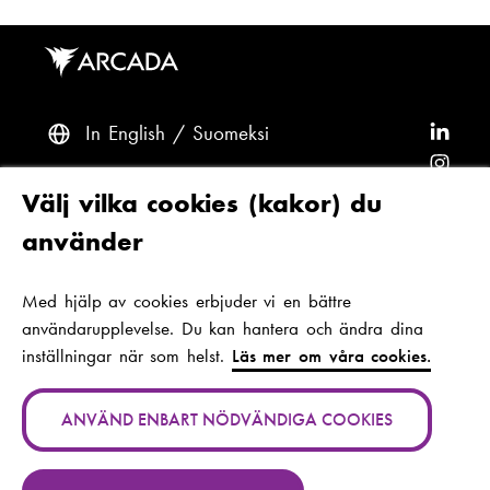
In English
Suomeksi
F
ö
F
l
ö
F
Frågor? Kontakta oss
Välj vilka cookies (kakor) du
j
l
ö
F
använder
A
j
l
ö
F
Tillgänglighet och dataskydd
r
A
j
l
ö
Med hjälp av cookies erbjuder vi en bättre
Tema
c
r
A
j
l
användarupplevelse. Du kan hantera och ändra dina
a
c
r
A
j
inställningar när som helst.
Läs mer om våra cookies.
d
a
c
r
A
Jan-Magnus Janssons plats 1
a
d
a
c
r
00560 Helsingfors
ANVÄND ENBART NÖDVÄNDIGA COOKIES
p
a
d
a
c
Finland
(
å
p
a
d
a
S