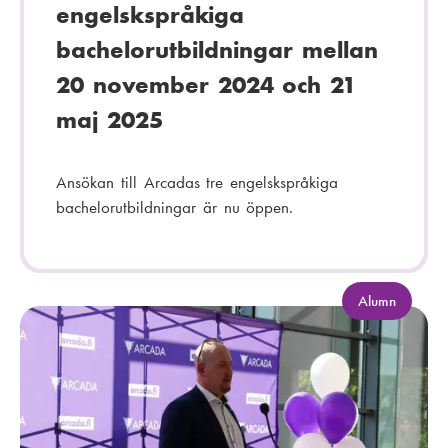
engelskspråkiga
bachelorutbildningar mellan
20 november 2024 och 21
maj 2025
Ansökan till Arcadas tre engelskspråkiga
bachelorutbildningar är nu öppen.
K
Alumn
a
t
e
g
o
r