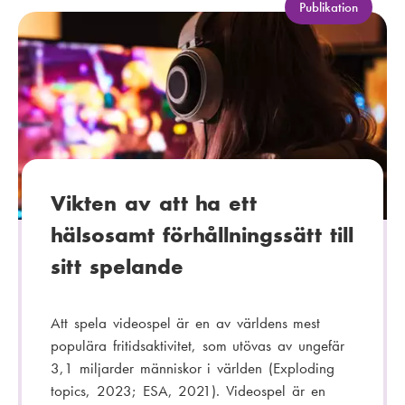
K
Publikation
a
t
e
g
o
r
i
:
Vikten av att ha ett
hälsosamt förhållningssätt till
sitt spelande
Att spela videospel är en av världens mest
populära fritidsaktivitet, som utövas av ungefär
3,1 miljarder människor i världen (Exploding
topics, 2023; ESA, 2021). Videospel är en