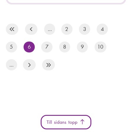
P
a
…
2
3
4
g
5
6
7
8
9
10
i
n
…
e
r
i
n
g
Till sidans topp