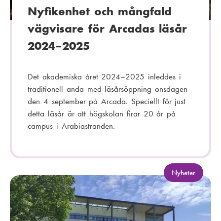
Nyfikenhet och mångfald
vägvisare för Arcadas läsår
2024–2025
Det akademiska året 2024–2025 inleddes i
traditionell anda med läsårsöppning onsdagen
den 4 september på Arcada. Speciellt för just
detta läsår är att högskolan firar 20 år på
campus i Arabiastranden.
K
Nyheter
a
t
e
g