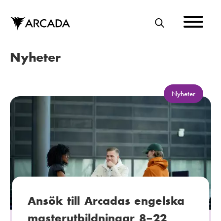
Hoppa
till
huvudinnehåll
S
Ö
Nyheter
K
K
Nyheter
a
t
e
g
o
r
i
:
Ansök till Arcadas engelska
masterutbildningar 8–22