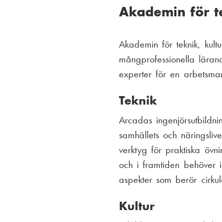
Akademin för te
Akademin för teknik, kult
mångprofessionella lära
experter för en arbetsmar
Teknik
Arcadas ingenjörsutbildni
samhällets och näringsliv
verktyg för praktiska övni
och i framtiden behöver i
aspekter som berör cirkul
Kultur