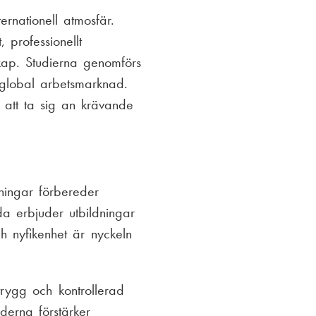
rnationell atmosfär.
 professionellt
skap. Studierna genomförs
 global arbetsmarknad.
o att ta sig an krävande
ningar förbereder
da erbjuder utbildningar
ch nyfikenhet är nyckeln
trygg och kontrollerad
oderna förstärker