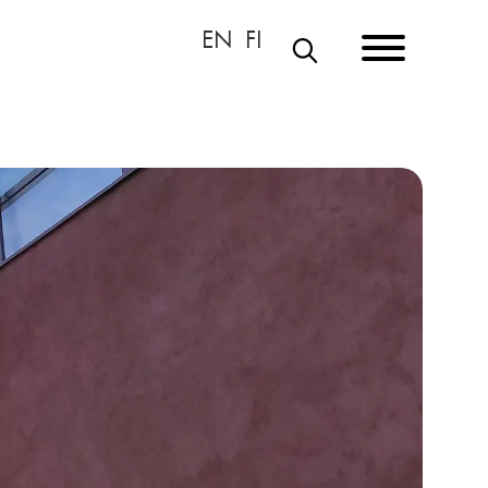
S
Ö
K