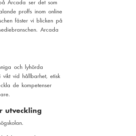
Vi på Arcada ser det som
alande proffs inom online
chen fäster vi blicken på
 mediebranschen. Arcada
unniga och lyhörda
ikt vid hållbarhet, etisk
eckla de kompetenser
are.
ar utveckling
högskolan.