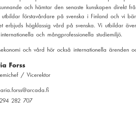
a kunnande och hämtar den senaste kunskapen direkt frå
bildar förstavårdare på svenska i Finland och vi bär ö
t det erbjuds högklassig vård på svenska. Vi utbildar äv
internationella och mångprofessionella studiemiljö.
gsekonomi och vård hör också internationella ärenden o
ia Forss
emichef / Vicerektor
aria.forss
E
@arcada.fi
-
294 282 707
T
p
e
o
l
s
e
t