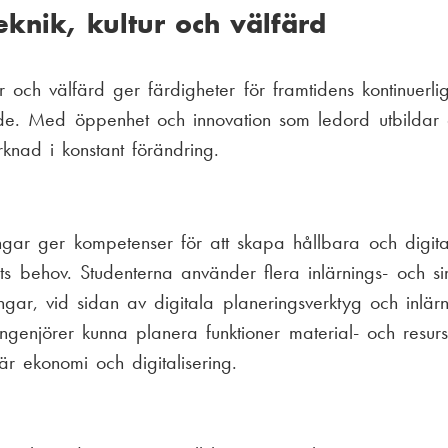
f
knik, kultur och välfärd
:
o
n
ur och välfärd ger färdigheter för framtidens kontinuerl
n
nde. Med öppenhet och innovation som ledord utbild
u
knad i konstant förändring.
m
m
e
ngar ger kompetenser för att skapa hållbara och digita
r
ets behov. Studenterna använder flera inlärnings- och s
:
ngar, vid sidan av digitala planeringsverktyg och inlärn
ngenjörer kunna planera funktioner material- och resurs
är ekonomi och digitalisering.