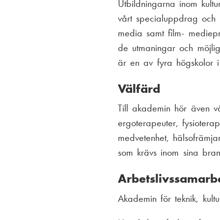
Utbildningarna inom kultu
vårt specialuppdrag och b
media samt film- mediepr
de utmaningar och möjlig
är en av fyra högskolor i 
Välfärd
Till akademin hör även vå
ergoterapeuter, fysioterap
medvetenhet, hälsofrämja
som krävs inom sina bran
Arbetslivssamarbe
Akademin för teknik, kult