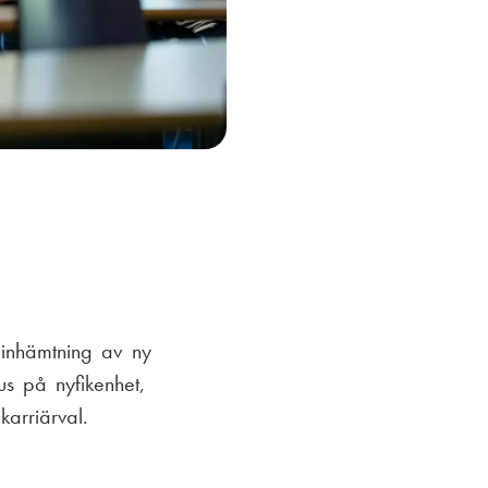
 inhämtning av ny
us på nyfikenhet,
arriärval.