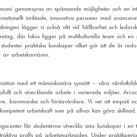
konomi genomsyras av spännande möjligheter och en inte
ernationellt inriktade, innovativa personer med avancerat,
dningen lägger vi också vikt vid hållbarhet och ledar
etag, där fokus ligger på multikulturella team och en
studenter praktiska kunskaper vilket gör att de är red
de av arbetskarriären.
nation med ett människonära synsätt – våra vårdutbild
gsfullt och utvecklande arbete i varierade miljöer. Arca
rdare, barnmorska och förstavårdare. Vi vet att empati o
h kompetent arbetskraft som på allvar kan göra skillnad.
ingscenter får studenterna utveckla sina kunskaper i en 
 attraktiva proffs på arbetsmarknaden. Under praktikperi