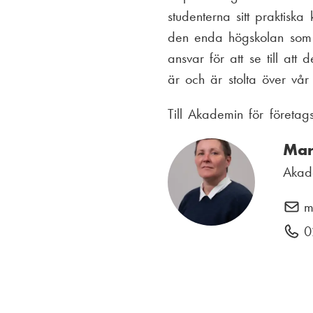
studenterna sitt praktisk
den enda högskolan som ut
ansvar för att se till at
är och är stolta över vår 
Till Akademin för företa
Mar
Akad
m
0