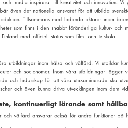
r och media inspirerar till kreativitet och innovation. 
är även det nationella ansvaret för att utbilda svenskt
oduktion. Tillsammans med ledande aktörer inom brans
heter som finns i den snabbt föränderliga kultur- och
Finland med officiell status som film- och tv-skola.
ra utbildningar inom hälsa och välfärd. Vi utbildar k
euter och socionomer. Inom våra utbildningar lägger vi v
nde och ledarskap för att våra utexaminerade ska utv
scher och även kunna driva utvecklingen inom dem vid
te, kontinuerligt lärande samt hållb
ur och välfärd ansvarar också för andra funktioner på 