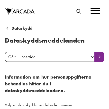
Hoppa
till
huvudinnehåll
S
Ö
K
L
Dataskydd
ä
Dataskyddsmeddelanden
n
k
M
G
G
å
å
s
a
t
t
i
t
i
i
l
Information om hur personuppgifterna
l
i
l
n
behandlas hittar du i
s
l
g
m
i
dataskyddsmeddelandena.
u
d
e
n
a
d
Välj ett dataskyddsmeddelande i menyn.
n