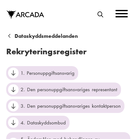
Hoppa
till
huvudinnehåll
S
Ö
K
L
Dataskyddsmeddelanden
ä
Rekryteringsregister
n
k
1. Personuppgiftsansvarig
s
2. Den personuppgiftsansvariges representant
t
i
3. Den personuppgiftsansvariges kontaktperson
g
4. Dataskyddsombud