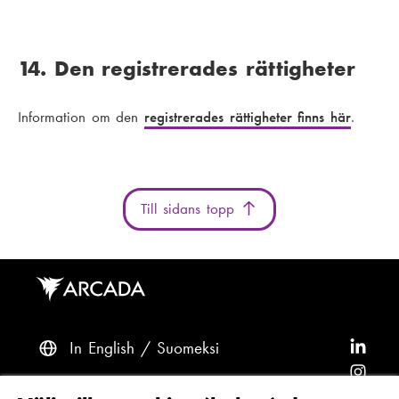
14. Den registrerades rättigheter
Information om den
registrerades rättigheter finns här
.
Till sidans topp
In English
Suomeksi
F
ö
F
l
ö
F
Frågor? Kontakta oss