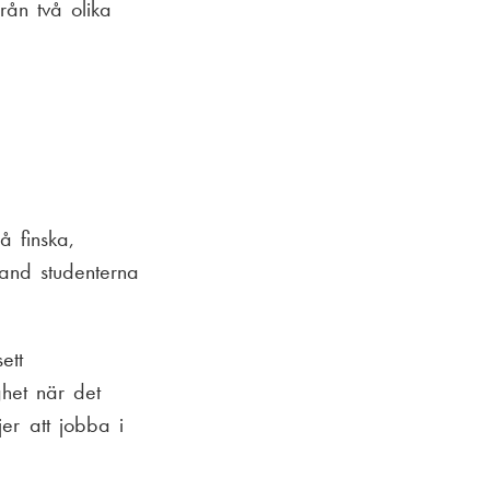
rån två olika
 finska,
and studenterna
ett
het när det
jer att jobba i