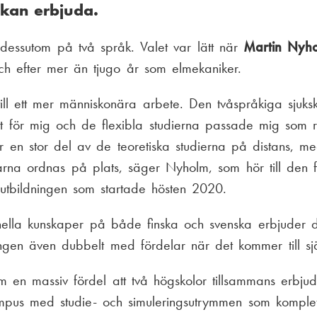
 kan erbjuda.
 dessutom på två språk. Valet var lätt när
Martin Nyh
ch efter mer än tjugo år som elmekaniker.
 till ett mer människonära arbete. Den tvåspråkiga sjuks
tt för mig och de flexibla studierna passade mig som 
har en stor del av de teoretiska studierna på distans, 
arna ordnas på plats, säger Nyholm, som hör till den f
utbildningen som startade hösten 2020.
onella kunskaper på både finska och svenska erbjuder 
ningen även dubbelt med fördelar när det kommer till sjä
m en massiv fördel att två högskolor tillsammans erbjud
ampus med studie- och simuleringsutrymmen som komplet