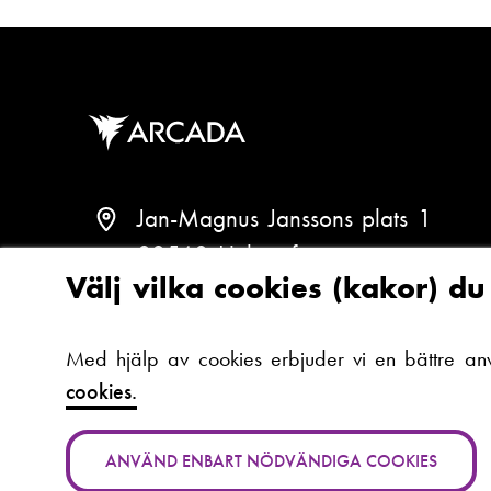
Jan-Magnus Janssons plats 1
00560 Helsingfors
Välj vilka cookies (kakor) d
Finland
(
S
Med hjälp av cookies erbjuder vi en bättre an
e
T
+358 (0)294 282 699
cookies.
v
e
a
l
ANVÄND ENBART NÖDVÄNDIGA COOKIES
r
e