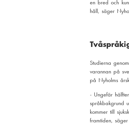
en bred och kunn
håll, säger Nyho
Tvåspråki
Studierna genom
varannan på sve
på Nyholms årsk
- Ungefär hälfte
språkbakgrund up
kommer till sjuk
framtiden, säger