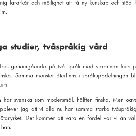
ig lärarkår och möjlighet att få ny kunskap och stöd f
lm.
ga studier, tvåspråkig vård
förs genomgående på två språk med varannan kurs på
nska. Samma mönster återfinns i språkuppdelningen bl
urs.
n har svenska som modersmål, hälften finska. Men oavs
plever jag att vi alla nu har samma starka tvåspråkig
skötaryrket. Det kommer att vara en fördel var vi än väl
 han.