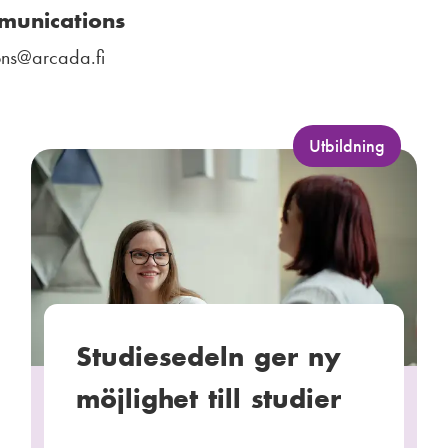
munications
ns
@arcada.fi
K
Utbildning
a
t
e
g
o
r
i
Studiesedeln ger ny
:
möjlighet till studier