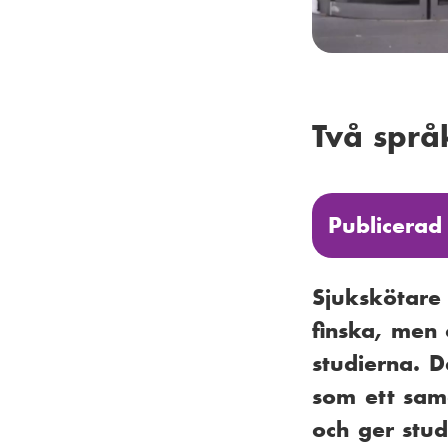
Två språ
Publicerad
Sjukskötare
finska, men
studierna. 
som ett sam
och ger stud