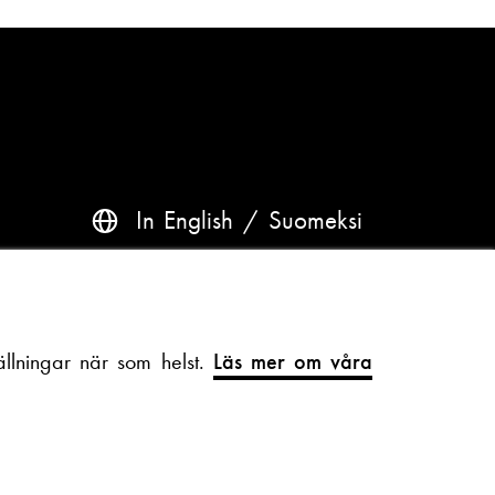
In English
Suomeksi
Frågor? Kontakta oss
llningar när som helst.
Läs mer om våra
Tillgänglighet och dataskydd
Tema