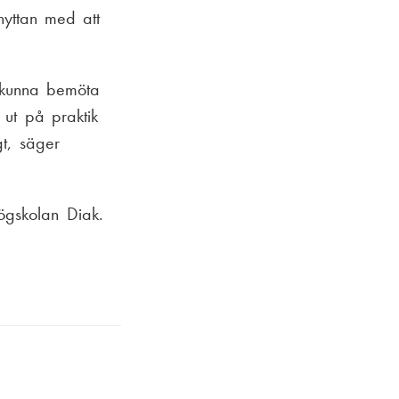
nyttan med att
t kunna bemöta
 ut på praktik
gt, säger
ögskolan Diak.