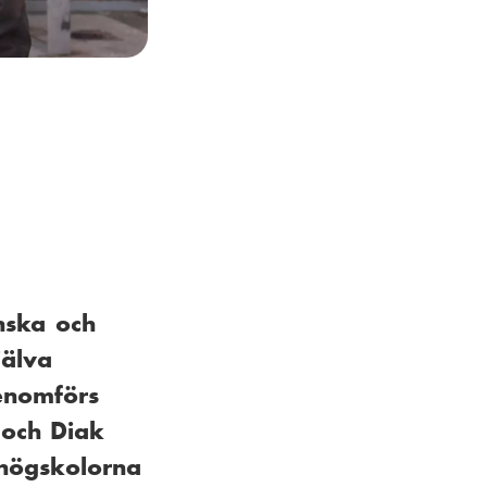
nska och
jälva
enomförs
 och Diak
 högskolorna