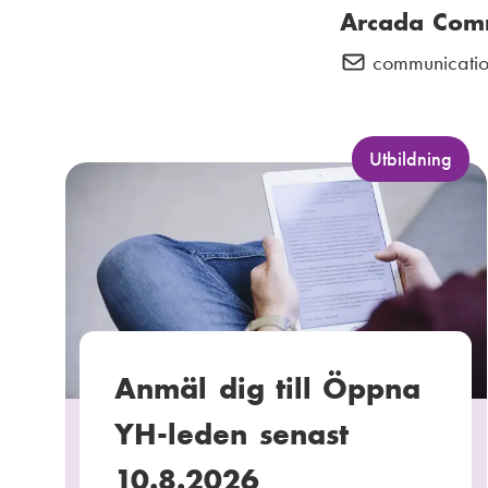
Arcada Com
communicatio
E
-
p
o
K
Utbildning
a
s
t
t
e
:
g
o
r
i
Anmäl dig till Öppna
:
YH-leden senast
10.8.2026