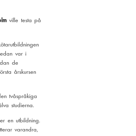
olm
ville testa på
kötarutbildningen
redan var i
medan de
örsta årskursen
den tvåspråkiga
lva studierna.
er en utbildning.
terar varandra,