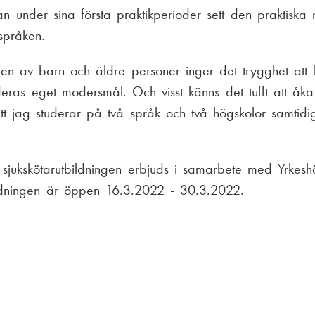
 under sina första praktikperioder sett den praktiska 
språken.
rden av barn och äldre personer inger det trygghet at
eras eget modersmål. Och visst känns det tufft att åka
tt jag studerar på två språk och två högskolor samtidi
sjukskötarutbildningen erbjuds i samarbete med Yrkesh
ildningen är öppen 16.3.2022 - 30.3.2022.