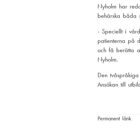
Nyholm har redan
behärska båda 
- Speciellt i vå
patienterna på d
och få berätta a
Nyholm.
Den tvåspråkiga 
Ansökan till utb
Permanent länk