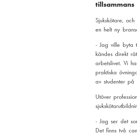
tillsammans
Sjukskötare, och
en helt ny brans
- Jag ville byta
kändes direkt rä
arbetslivet. Vi 
praktiska övning
av studenter på 
Utöver professi
sjukskötarutbild
- Jag ser det so
Det finns två c