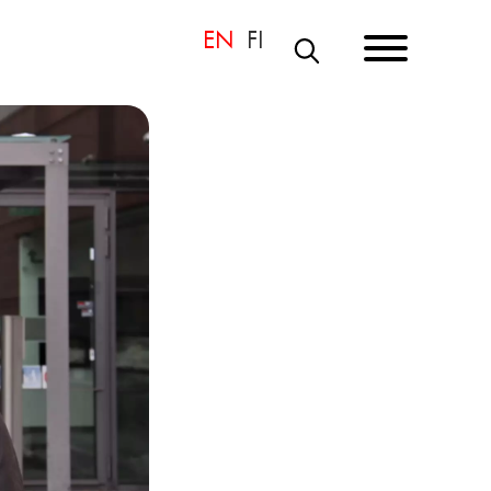
S
Ö
K