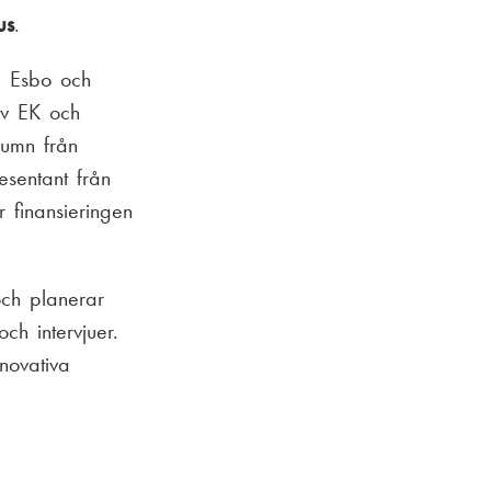
us
.
, Esbo och
iv EK och
lumn från
sentant från
r finansieringen
och planerar
ch intervjuer.
novativa