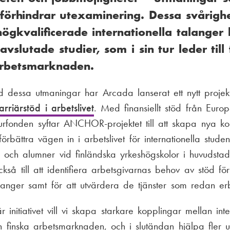
 förhindrar utexaminering. Dessa svårigh
t högkvalificerade internationella talanger
avslutade studier, som i sin tur leder till 
arbetsmarknaden.
ed dessa utmaningar har Arcada lanserat ett nytt proje
rriärstöd i arbetslivet
. Med finansiellt stöd från Euro
urfonden syftar ANCHOR-projektet till att skapa nya k
förbättra vägen in i arbetslivet för internationella studen
och alumner vid finländska yrkeshögskolor i huvudstad
också till att identifiera arbetsgivarnas behov av stöd för
talanger samt för att utvärdera de tjänster som redan er
nitiativet vill vi skapa starkare kopplingar mellan inte
 finska arbetsmarknaden, och i slutändan hjälpa fler 