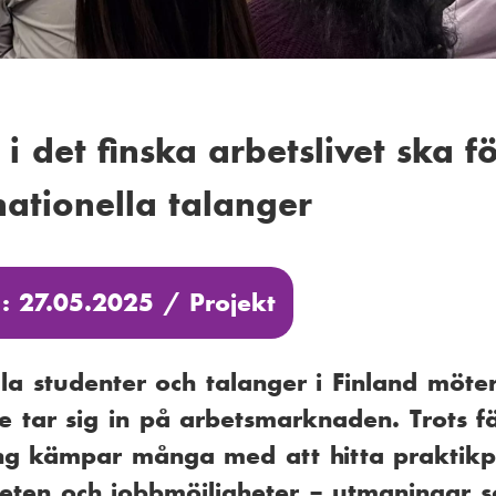
i det finska arbetslivet ska f
nationella talanger
 : 27.05.2025 /
Projekt
lla studenter och talanger i Finland möt
e tar sig in på arbetsmarknaden. Trots f
ing kämpar många med att hitta praktikpl
ten och jobbmöjligheter – utmaningar s