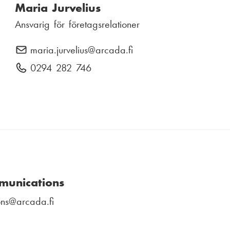
Maria Jurvelius
Ansvarig för företagsrelationer
maria.jurvelius
E
@arcada.fi
-
0294 282 746
T
p
e
o
l
s
e
t
f
:
o
n
n
munications
u
ns
@arcada.fi
m
m