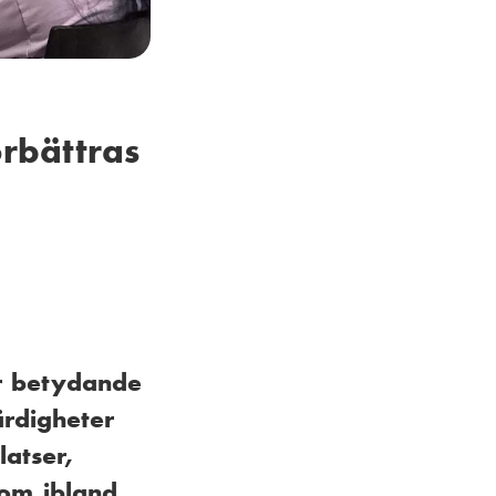
örbättras
er betydande
ärdigheter
atser,
om ibland