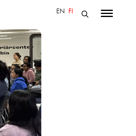
S
Ö
K