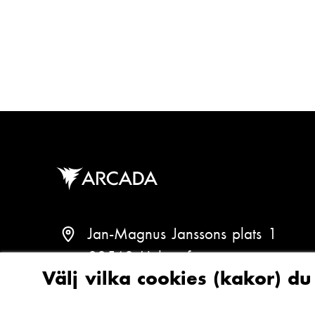
p
o
s
t
:
Jan-Magnus Janssons plats 1
00560 Helsingfors
Välj vilka cookies (kakor) d
Finland
(
S