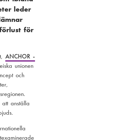
eter leder
 lämnar
förlust för
kt,
ANCHOR -
peiska unionen
oncept och
ter,
sregionen.
 att anställa
bjuds.
rnationella
utexaminerade