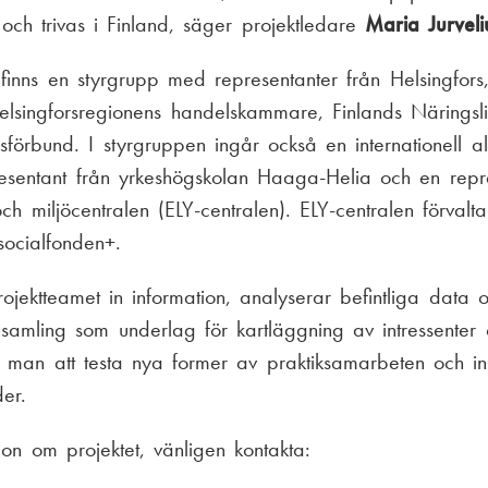
och trivas i Finland, säger projektledare
Maria Jurveli
finns en styrgrupp med representanter från Helsingfors
elsingforsregionens handelskammare, Finlands Näringsl
rsförbund. I styrgruppen ingår också en internationell a
esentant från yrkeshögskolan Haaga-Helia och en repre
 och miljöcentralen (ELY-centralen). ELY-centralen förvalta
socialfonden+.
rojektteamet in information, analyserar befintliga data 
nsamling som underlag för kartläggning av intressenter o
 man att testa nya former av praktiksamarbeten och in
oder.
ion om projektet, vänligen kontakta: