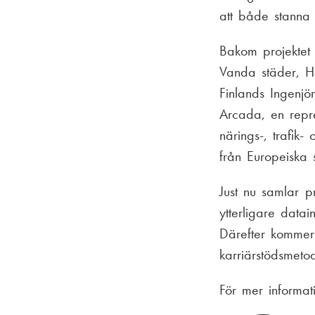
att både stanna 
Bakom projektet 
Vanda städer, H
Finlands Ingenjö
Arcada, en repr
närings-, trafik-
från Europeiska 
Just nu samlar p
ytterligare datai
Därefter kommer
karriärstödsmet
För mer informat