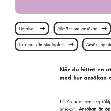
Tidtabell
Allmänt om ansökan
Ta emot din studieplats
Ansökningssta
När du hittat en u
med hur ansökan oc
Till Arcadas svenskspråk
ansökan.
Ansökan är öp