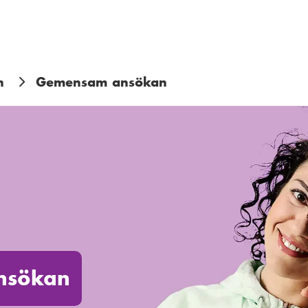
n
Gemensam ansökan
nsökan