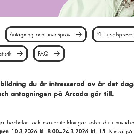
M
Antagning och urvalsprov
YH-urvalsprove
a
tistik
FAQ
i
n
m
tbildning du är intresserad av är det dag
h antagningen på Arcada går till.
e
n
u
iga bachelor- och masterutbildningar söker du i huvud
pen 10.3.2026 kl. 8.00–24.3.2026 kl. 15.
Klicka på 