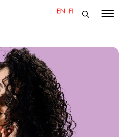
S
Ö
K