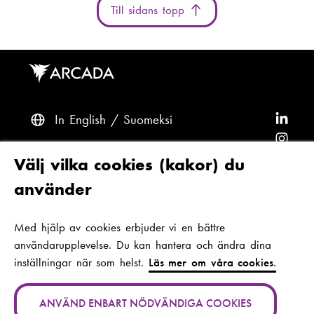
Till sidans topp
In English
Suomeksi
F
ö
F
l
ö
F
Frågor? Kontakta oss
Välj vilka cookies (kakor) du
j
l
ö
F
använder
A
j
l
ö
F
Tillgänglighet och dataskydd
r
A
j
l
ö
Med hjälp av cookies erbjuder vi en bättre
Tema
c
r
A
j
l
användarupplevelse. Du kan hantera och ändra dina
a
c
r
A
j
inställningar när som helst.
Läs mer om våra cookies.
d
a
c
r
A
Jan-Magnus Janssons plats 1
a
d
a
c
r
00560 Helsingfors
ANVÄND ENBART NÖDVÄNDIGA COOKIES