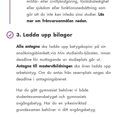
militär- eller civiltjänstgöring, föräldraledighet
eller sjukdom eller funktionsnedsättning som
gör att du inte kan inleda sina studier.
Läs
mer om frånvaroanmälan nedan.
3. Ladda upp bilagor
Alla antagna
ska ladda upp betygskopior på sin
ansökningsblankett,via Min studieinfo-tjänsten, innan
deadline för mottagande av studieplats går ut.
Antagna till masterutbildningen
ska även ladda upp
arbetsintyg. Om du antas från reservplats anges din
deadline i antagningsbrevet.
Har du gått gymnasiet behöver vi både
studentexamensbetyget och gymnasiets
avgångsbetyg. Har du en yrkesinriktad
grundexamen behöver vi ditt avgångsbetyg.