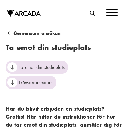
Hoppa
till
huvudinnehåll
S
Ö
K
L
Gemensam ansökan
ä
Ta emot din studieplats
n
k
Ta emot din studieplats
s
Frånvaroanmälan
t
i
g
Har du blivit erbjuden en studieplats?
Grattis! Här hittar du instruktioner för hur
du tar emot din studieplats, anmäler dig för