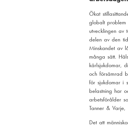
Ökat stillasittan
globalt problem
utvecklingen av 
delen av den tid 
Minskandet av lå
många sätt. Hälso
kärlsjukdomar, 
och försämrad bl
för sjukdomar i 
belastning har oc
arbetsförålder s
Tanner & Varje,
Det att människor