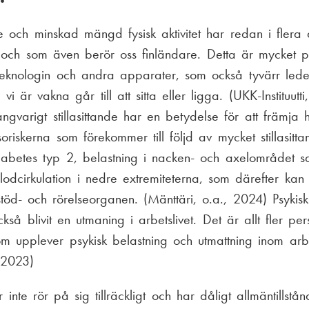
de och minskad mängd fysisk aktivitet har redan i flera å
 och som även berör oss finländare. Detta är mycket 
teknologin och andra apparater, som också tyvärr leder t
vi är vakna går till att sitta eller ligga. (UKK-Instituutt
ngvarigt stillasittande har en betydelse för att främja
riskerna som förekommer till följd av mycket stillasitta
diabetes typ 2, belastning i nacken- och axelområdet 
odcirkulation i nedre extremiteterna, som därefter kan
stöd- och rörelseorganen. (Mänttäri, o.a., 2024) Psykis
kså blivit en utmaning i arbetslivet. Det är allt fler per
om upplever psykisk belastning och utmattning inom arb
 2023)
 inte rör på sig tillräckligt och har dåligt allmäntillstå