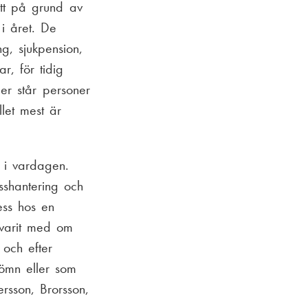
att på grund av
 i året. De
g, sjukpension,
r, för tidig
er står personer
let mest är
 i vardagen.
sshantering och
ss hos en
 varit med om
 och efter
sömn eller som
ersson, Brorsson,