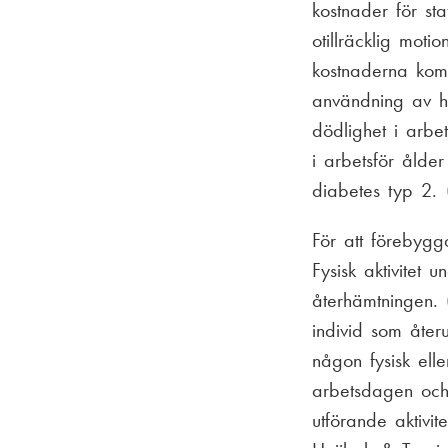
kostnader för st
otillräcklig moti
kostnaderna komme
användning av hä
dödlighet i arbe
i arbetsför ålde
diabetes typ 2.
För att förebygg
Fysisk aktivitet
återhämtningen.
individ som åte
någon fysisk ell
arbetsdagen och 
utförande aktivit