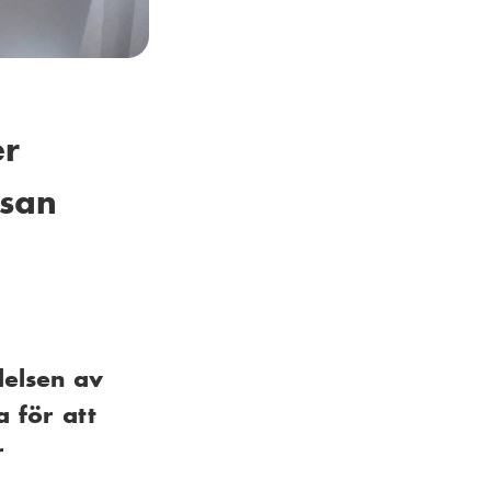
er
lsan
delsen av
 för att
r