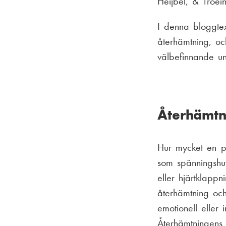
Heijbel, & Troei
I denna bloggtex
återhämtning, oc
välbefinnande u
Återhämtn
Hur mycket en p
som spänningshuv
eller hjärtklapp
återhämtning och
emotionell eller
Återhämtningens