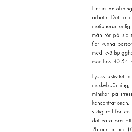
Finska befolkning
arbete. Det är 
motionerar enlig
män rör på sig t
fler vuxna perso
med kvällspigghe
mer hos 40-54 å
Fysisk aktivitet 
muskelspänning, 
minskar på stres
koncentrationen,
viktig roll för 
det vara bra at
2h mellanrum. (