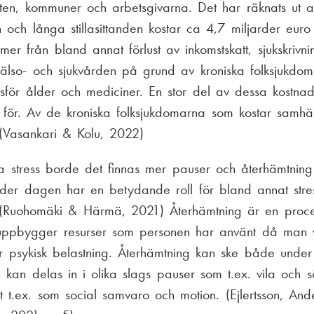
aten, kommuner och arbetsgivarna. Det har räknats ut 
on och långa stillasittanden kostar ca 4,7 miljarder euro
r från bland annat förlust av inkomstskatt, sjukskrivnin
lso- och sjukvården på grund av kroniska folksjukdoma
tsför ålder och mediciner. En stor del av dessa kostnad
r för. Av de kroniska folksjukdomarna som kostar samhäl
 (Vasankari & Kolu, 2022)
a stress borde det finnas mer pauser och återhämtning
 under dagen har en betydande roll för bland annat stre
 (Ruohomäki & Härmä, 2021) Återhämtning är en proce
ruppbygger resurser som personen har använt då man
er psykisk belastning. Återhämtning kan ske både under
kan delas in i olika slags pauser som t.ex. vila och 
et t.ex. som social samvaro och motion. (Ejlertsson, And