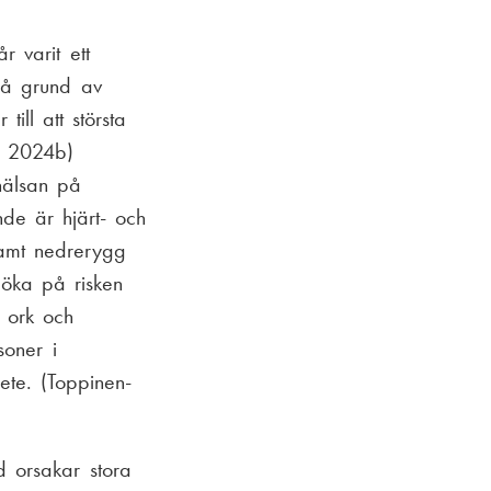
r varit ett
på grund av
ill att största
i, 2024b)
 hälsan på
nde är hjärt- och
samt nedrerygg
 öka på risken
k ork och
soner i
ete. (Toppinen-
nd orsakar stora