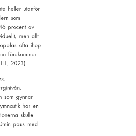
te heller utanför
dern som
 46 procent av
duellt, men allt
kopplas ofta ihop
sömn förekommer
THL, 2023)
ex.
rginivån,
nen som gynnar
gymnastik har en
ionerna skulle
-10min paus med