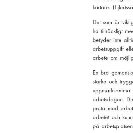
kortare. (Ejlerts
Det som är vikti
ha tillräckligt 
betyder inte all
arbetsuppgift elle
arbete om möjligt
En bra gemenskap
starka och trygg
uppmärksamma an
arbetsdagen. Det
prata med arbet
arbetet och kunn
på arbetsplatsen.