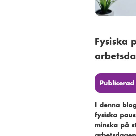
Fysiska 
arbetsda
Publicerad
I denna blo
fysiska paus
minska på st
arbetsdagen