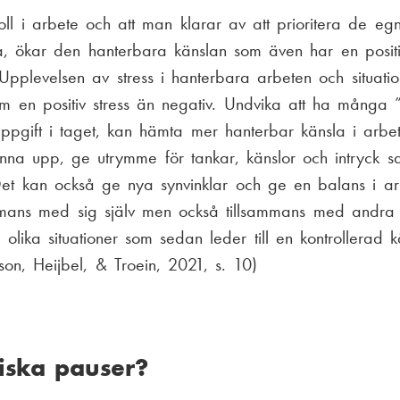
oll i arbete och att man klarar av att prioritera de eg
a, ökar den hanterbara känslan som även har en positi
Upplevelsen av stress i hanterbara arbeten och situati
 en positiv stress än negativ. Undvika att ha många ”b
uppgift i taget, kan hämta mer hanterbar känsla i arbete
stanna upp, ge utrymme för tankar, känslor och intryck s
et kan också ge nya synvinklar och ge en balans i ar
ammans med sig själv men också tillsammans med andra 
olika situationer som sedan leder till en kontrollerad kä
son, Heijbel, & Troein, 2021, s. 10)
siska pauser?