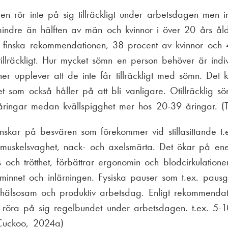
en rör inte på sig tillräckligt under arbetsdagen men in
mindre än hälften av män och kvinnor i över 20 års ål
t finska rekommendationen, 38 procent av kvinnor och
illräckligt. Hur mycket sömn en person behöver är indivi
ner upplever att de inte får tillräckligt med sömn. Det 
t som också håller på att bli vanligare. Otillräcklig 
ringar medan kvällspigghet mer hos 20-39 åringar. (
minskar på besvären som förekommer vid stillasittande t.
muskelsvaghet, nack- och axelsmärta. Det ökar på ene
s och trötthet, förbättrar ergonomin och blodcirkulatio
 minnet och inlärningen. Fysiska pauser som t.ex. paus
en hälsosam och produktiv arbetsdag. Enligt rekommendat
t röra på sig regelbundet under arbetsdagen. t.ex. 5
Cuckoo, 2024a)