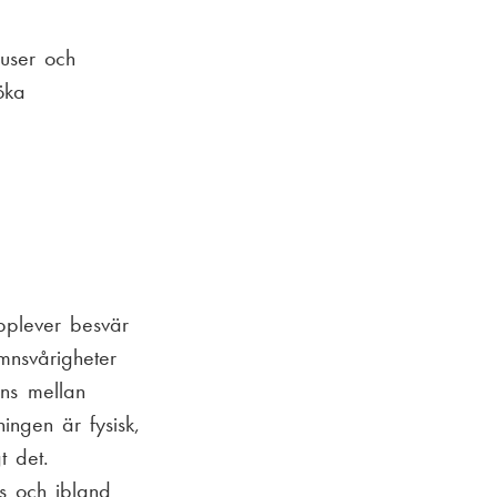
auser och
öka
pplever besvär
mnsvårigheter
ans mellan
ingen är fysisk,
t det.
s och ibland