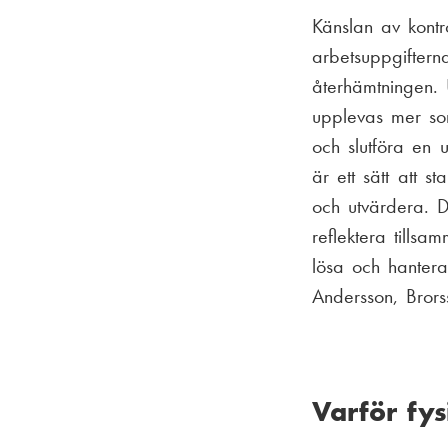
Känslan av kontr
arbetsuppgiftern
återhämtningen. 
upplevas mer som
och slutföra en 
är ett sätt att 
och utvärdera. D
reflektera tills
lösa och hantera 
Andersson, Brors
Varför fy