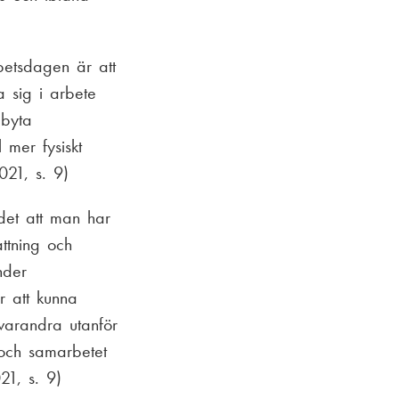
betsdagen är att
a sig i arbete
 byta
l mer fysiskt
021, s. 9)
det att man har
ttning och
nder
r att kunna
varandra utanför
 och samarbetet
21, s. 9)