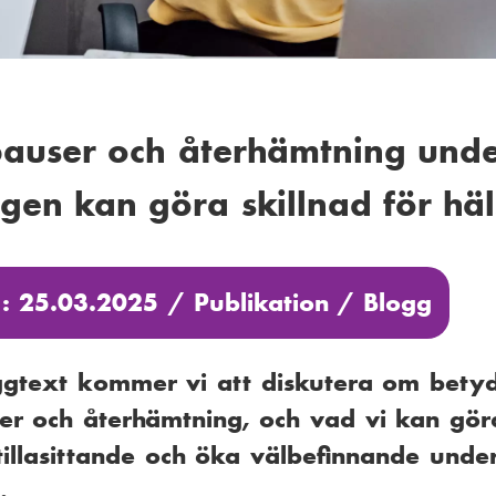
pauser och återhämtning und
gen kan göra skillnad för hä
 : 25.03.2025 /
Publikation
/
Blogg
ggtext kommer vi att diskutera om bety
er och återhämtning, och vad vi kan göra
illasittande och öka välbefinnande unde
.