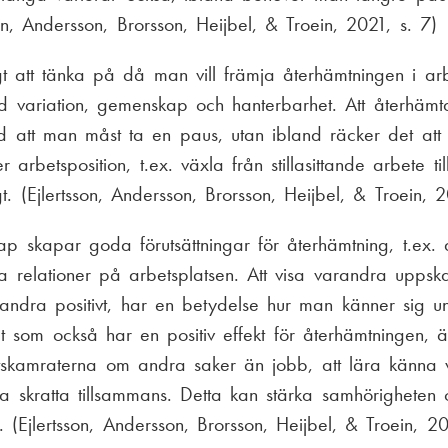
son, Andersson, Brorsson, Heijbel, & Troein, 2021, s. 7)
gt att tänka på då man vill främja återhämtningen i ar
med variation, gemenskap och hanterbarhet. Att återhämt
tid att man måst ta en paus, utan ibland räcker det att
r arbetsposition, t.ex. växla från stillasittande arbete til
. (Ejlertsson, Andersson, Brorsson, Heijbel, & Troein, 2
 skapar goda förutsättningar för återhämtning, t.ex. 
a relationer på arbetsplatsen. Att visa varandra uppska
dra positivt, har en betydelse hur man känner sig u
 som också har en positiv effekt för återhämtningen, ä
skamraterna om andra saker än jobb, att lära känna 
a skratta tillsammans. Detta kan stärka samhörigheten
 (Ejlertsson, Andersson, Brorsson, Heijbel, & Troein, 20