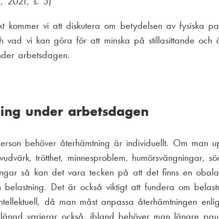
n, 2021, s. 5)
t kommer vi att diskutera om betydelsen av fysiska p
h vad vi kan göra för att minska på stillasittande och 
nder arbetsdagen.
ing under arbetsdagen
erson behöver återhämtning är individuellt. Om man u
udvärk, trötthet, minnesproblem, humörsvängningar, sö
ningar så kan det vara tecken på att det finns en obal
 belastning. Det är också viktigt att fundera om belastn
 intellektuell, då man måst anpassa återhämtningen enlig
 längd varierar också, ibland behöver man längre pau