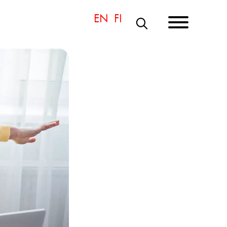
S
Ö
K