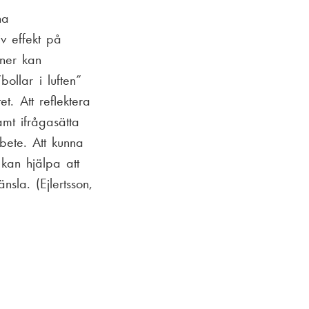
na
v effekt på
oner kan
ollar i luften”
t. Att reflektera
amt ifrågasätta
bete. Att kunna
kan hjälpa att
nsla. (Ejlertsson,