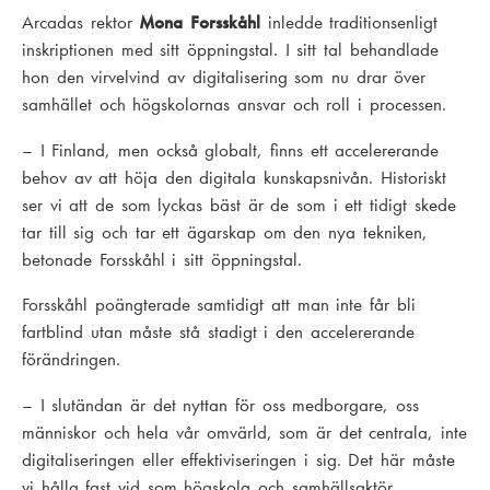
Arcadas rektor
Mona Forsskåhl
inledde traditionsenligt
inskriptionen med sitt öppningstal. I sitt tal behandlade
hon den virvelvind av digitalisering som nu drar över
samhället och högskolornas ansvar och roll i processen.
– I Finland, men också globalt, finns ett accelererande
behov av att höja den digitala kunskapsnivån. Historiskt
ser vi att de som lyckas bäst är de som i ett tidigt skede
tar till sig och tar ett ägarskap om den nya tekniken,
betonade Forsskåhl i sitt öppningstal.
Forsskåhl poängterade samtidigt att man inte får bli
fartblind utan måste stå stadigt i den accelererande
förändringen.
– I slutändan är det nyttan för oss medborgare, oss
människor och hela vår omvärld, som är det centrala, inte
digitaliseringen eller effektiviseringen i sig. Det här måste
vi hålla fast vid som högskola och samhällsaktör.