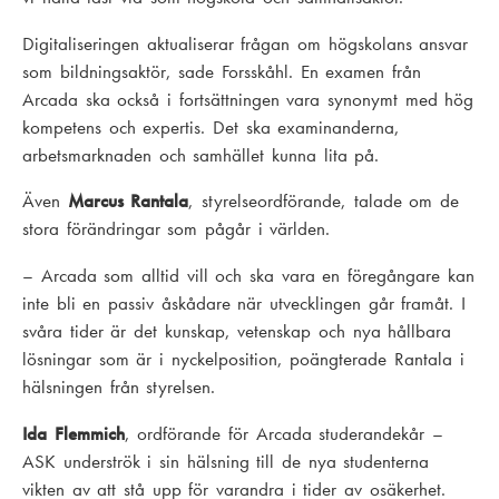
Digitaliseringen aktualiserar frågan om högskolans ansvar
som bildningsaktör, sade Forsskåhl. En examen från
Arcada ska också i fortsättningen vara synonymt med hög
kompetens och expertis. Det ska examinanderna,
arbetsmarknaden och samhället kunna lita på.
Även
Marcus Rantala
, styrelseordförande, talade om de
stora förändringar som pågår i världen.
– Arcada som alltid vill och ska vara en föregångare kan
inte bli en passiv åskådare när utvecklingen går framåt. I
svåra tider är det kunskap, vetenskap och nya hållbara
lösningar som är i nyckelposition, poängterade Rantala i
hälsningen från styrelsen.
Ida Flemmich
, ordförande för Arcada studerandekår –
ASK underströk i sin hälsning till de nya studenterna
vikten av att stå upp för varandra i tider av osäkerhet.