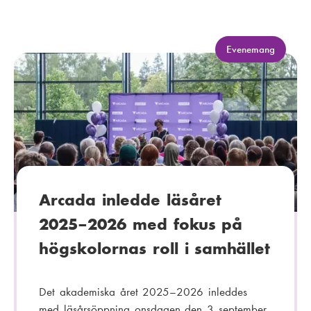
-
p
o
K
Evenemang
a
s
t
t
e
:
g
o
r
i
:
Arcada inledde läsåret
2025–2026 med fokus på
högskolornas roll i samhället
Det akademiska året 2025–2026 inleddes
med läsårsöppning onsdagen den 3 september