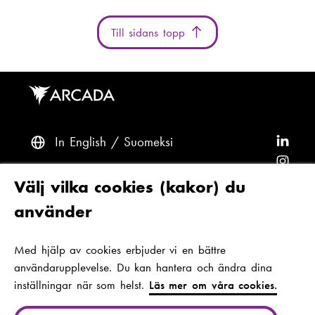
Till sidans topp
In English
Suomeksi
F
ö
F
l
ö
F
Frågor? Kontakta oss
Välj vilka cookies (kakor) du
j
l
ö
F
använder
A
j
l
ö
F
Tillgänglighet och dataskydd
r
A
j
l
ö
Med hjälp av cookies erbjuder vi en bättre
Tema
c
r
A
j
l
användarupplevelse. Du kan hantera och ändra dina
a
c
r
A
j
inställningar när som helst.
Läs mer om våra cookies.
d
a
c
r
A
Jan-Magnus Janssons plats 1