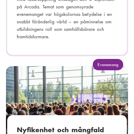
på Arcada. Temat som genomsyrade
evenemanget var högskolornas betydelse i en
snabbt föränderlig värld – en påminnelse om
utbildningens roll som samhällsbärare och
framtidsformare.
K
Evenemang
a
t
e
g
o
r
i
:
Nyfikenhet och mångfald