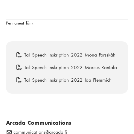
Permanent länk
F
Tal Speech inskription 2022 Mona Forsskåhl
i
F
Tal Speech inskription 2022 Marcus Rantala
l
i
F
Tal Speech inskription 2022 Ida Flemmich
l
i
l
Arcada Communications
communications
E
@arcada.fi