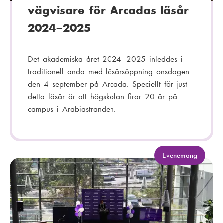
vägvisare för Arcadas läsår
2024–2025
Det akademiska året 2024–2025 inleddes i
traditionell anda med läsårsöppning onsdagen
den 4 september på Arcada. Speciellt för just
detta läsår är att högskolan firar 20 år på
campus i Arabiastranden.
K
Evenemang
a
t
e
g
o
r