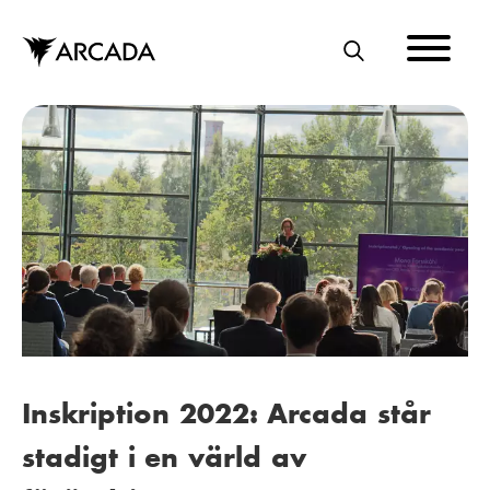
Hoppa
till
huvudinnehåll
S
Ö
K
Inskription 2022: Arcada står
stadigt i en värld av