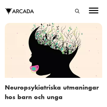
Hoppa
till
huvudinnehåll
S
Ö
K
Neuropsykiatriska utmaningar
hos barn och unga