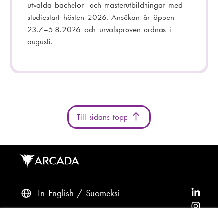
utvalda bachelor- och masterutbildningar med
studiestart hösten 2026. Ansökan är öppen
23.7–5.8.2026 och urvalsproven ordnas i
augusti.
Till sidans topp
In English
Suomeksi
F
ö
F