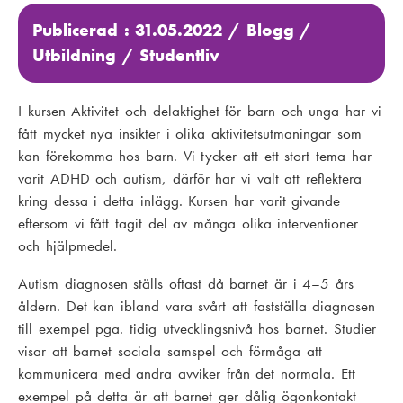
Publicerad : 31.05.2022 /
Blogg
/
Utbildning
/
Studentliv
I kursen Aktivitet och delaktighet för barn och unga har vi
fått mycket nya insikter i olika aktivitetsutmaningar som
kan förekomma hos barn. Vi tycker att ett stort tema har
varit ADHD och autism, därför har vi valt att reflektera
kring dessa i detta inlägg. Kursen har varit givande
eftersom vi fått tagit del av många olika interventioner
och hjälpmedel.
Autism diagnosen ställs oftast då barnet är i 4–5 års
åldern. Det kan ibland vara svårt att fastställa diagnosen
till exempel pga. tidig utvecklingsnivå hos barnet. Studier
visar att barnet sociala samspel och förmåga att
kommunicera med andra avviker från det normala. Ett
exempel på detta är att barnet ger dålig ögonkontakt