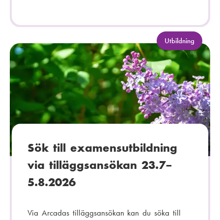
K
Utbildning
a
t
e
g
o
r
i
:
Sök till examensutbildning
via tilläggsansökan 23.7–
5.8.2026
Via Arcadas tilläggsansökan kan du söka till