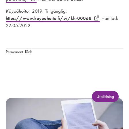
Käypähoito
, 2019. Tillgänglig:
https://www.kaypahoito.fi/sv/khr00068
Hämtad:
22.05.2022.
Permanent länk
K
Utbildning
a
t
e
g
o