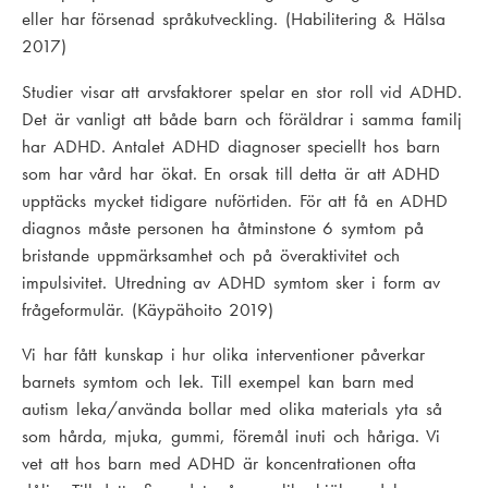
eller har försenad språkutveckling. (Habilitering & Hälsa
2017)
Studier visar att arvsfaktorer spelar en stor roll vid ADHD.
Det är vanligt att både barn och föräldrar i samma familj
har ADHD. Antalet ADHD diagnoser speciellt hos barn
som har vård har ökat. En orsak till detta är att ADHD
upptäcks mycket tidigare nuförtiden. För att få en ADHD
diagnos måste personen ha åtminstone 6 symtom på
bristande uppmärksamhet och på överaktivitet och
impulsivitet. Utredning av ADHD symtom sker i form av
frågeformulär. (Käypähoito 2019)
Vi har fått kunskap i hur olika interventioner påverkar
barnets symtom och lek. Till exempel kan barn med
autism leka/använda bollar med olika materials yta så
som hårda, mjuka, gummi, föremål inuti och håriga. Vi
vet att hos barn med ADHD är koncentrationen ofta