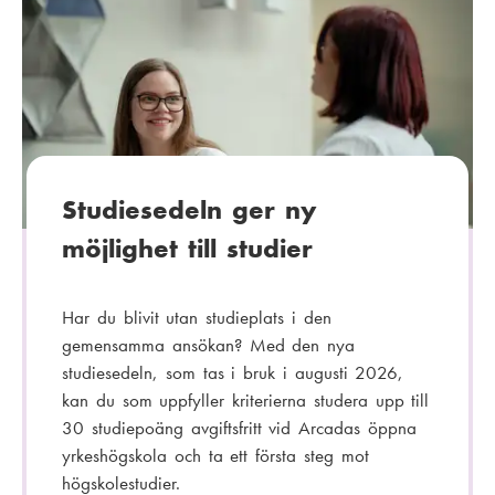
t
e
g
o
r
i
:
Studiesedeln ger ny
möjlighet till studier
Har du blivit utan studieplats i den
gemensamma ansökan? Med den nya
studiesedeln, som tas i bruk i augusti 2026,
kan du som uppfyller kriterierna studera upp till
30 studiepoäng avgiftsfritt vid Arcadas öppna
yrkeshögskola och ta ett första steg mot
högskolestudier.