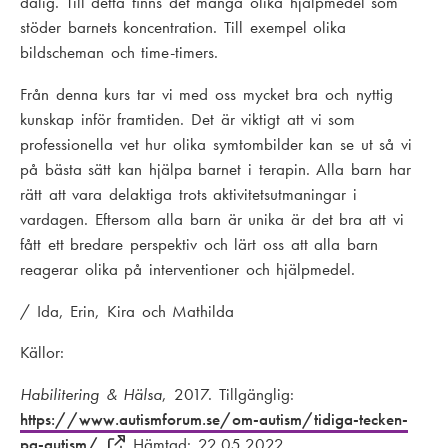
dålig. Till detta finns det många olika hjälpmedel som
stöder barnets koncentration. Till exempel olika
bildscheman och time-timers.
Från denna kurs tar vi med oss mycket bra och nyttig
kunskap inför framtiden. Det är viktigt att vi som
professionella vet hur olika symtombilder kan se ut så vi
på bästa sätt kan hjälpa barnet i terapin. Alla barn har
rätt att vara delaktiga trots aktivitetsutmaningar i
vardagen. Eftersom alla barn är unika är det bra att vi
fått ett bredare perspektiv och lärt oss att alla barn
reagerar olika på interventioner och hjälpmedel.
/ Ida, Erin, Kira och Mathilda
Källor:
Habilitering & Hälsa
, 2017. Tillgänglig:
https://www.autismforum.se/om-autism/tidiga-tecken-
pa-autism/
Hämtad: 22.05.2022.