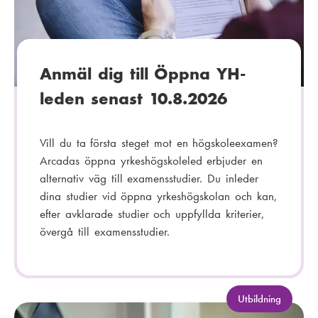
r
i
:
Anmäl dig till Öppna YH-
leden senast 10.8.2026
Vill du ta första steget mot en högskoleexamen?
Arcadas öppna yrkeshögskoleled erbjuder en
alternativ väg till examensstudier. Du inleder
dina studier vid öppna yrkeshögskolan och kan,
efter avklarade studier och uppfyllda kriterier,
övergå till examensstudier.
K
Utbildning
a