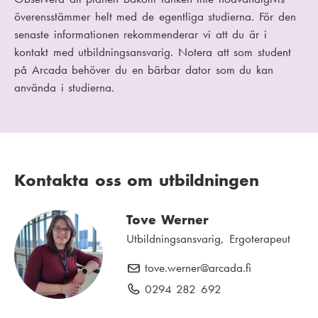
överensstämmer helt med de egentliga studierna. För den
senaste informationen rekommenderar vi att du är i
kontakt med utbildningsansvarig. Notera att som student
på Arcada behöver du en bärbar dator som du kan
använda i studierna.
Kontakta oss om utbildningen
Tove Werner
Utbildningsansvarig, Ergoterapeut
tove.werner
E
@arcada.fi
-
0294 282 692
T
p
e