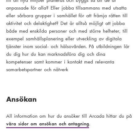
till att nya miljöer planeras och byggs så att de är
anpassade för alla? Eller jobba tillsammans med utsatta
eller sårbara grupper i samhället för att främja rätten till
aktivitet och delaktighet? Det är alltså möjligt att jobba
både med enskilda personer och med större helheter, till
exempel samhällsplanering eller utveckling av digitala
tjänster inom social- och hälsovården. På utbildningen lär
du dig hur du kan marknadsföra dig och dina
kompetenser samt kommer i kontakt med relevanta
samarbetspartner och nätverk
Ansökan
All information om hur du ansöker till Arcada hittar du på
våra sidor om ansökan och antagning
.