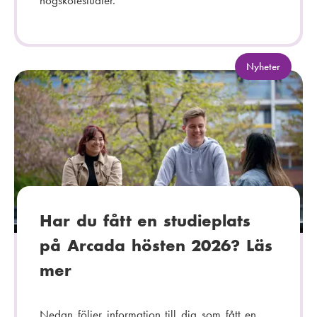
högskolestudier.
K
Nyheter
a
t
e
g
o
r
i
:
Har du fått en studieplats
på Arcada hösten 2026? Läs
mer
Nedan följer information till dig som fått en