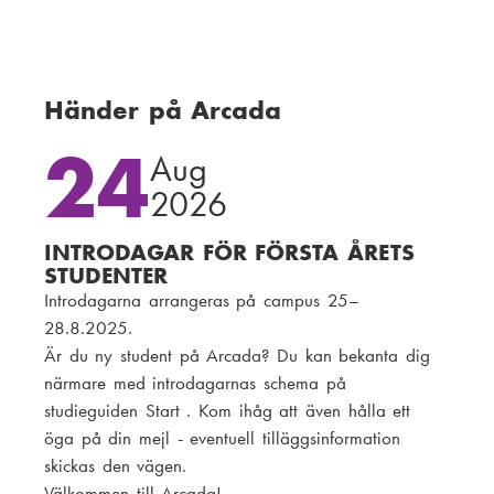
o
l
s
e
t
f
:
o
Händer på Arcada
n
24
n
Aug
u
2026
m
m
INTRODAGAR FÖR FÖRSTA ÅRETS
e
STUDENTER
r
Introdagarna arrangeras på campus 25–
:
28.8.2025.
Är du ny student på Arcada? Du kan bekanta dig
närmare med introdagarnas schema på
studieguiden Start . Kom ihåg att även hålla ett
öga på din mejl - eventuell tilläggsinformation
skickas den vägen.
Välkommen till Arcada!