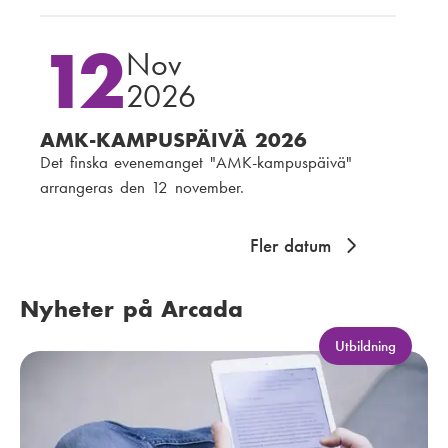
12
Nov
2026
AMK-KAMPUSPÄIVÄ 2026
Det finska evenemanget "AMK-kampuspäivä"
arrangeras den 12 november.
Fler datum
Nyheter på Arcada
K
Utbildning
a
t
e
g