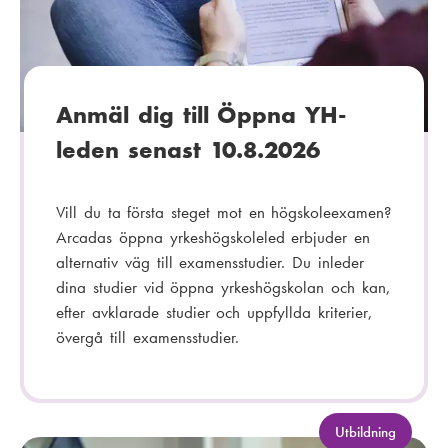
o
r
i
:
Anmäl dig till Öppna YH-
leden senast 10.8.2026
Vill du ta första steget mot en högskoleexamen?
Arcadas öppna yrkeshögskoleled erbjuder en
alternativ väg till examensstudier. Du inleder
dina studier vid öppna yrkeshögskolan och kan,
efter avklarade studier och uppfyllda kriterier,
övergå till examensstudier.
K
Utbildning