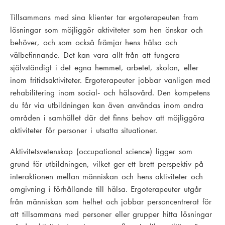
r
s
Tillsammans med sina klienter tar ergoterapeuten fram
e
t
lösningar som möjliggör aktiviteter som hen önskar och
behöver, och som också främjar hens hälsa och
g
a
välbefinnande. Det kan vara allt från att fungera
å
självständigt i det egna hemmet, arbetet, skolan, eller
inom fritidsaktiviteter. Ergoterapeuter jobbar vanligen med
e
rehabilitering inom social- och hälsovård. Den kompetens
du får via utbildningen kan även användas inom andra
n
områden i samhället där det finns behov att möjliggöra
d
aktiviteter för personer i utsatta situationer.
e
Aktivitetsvetenskap (occupational science) ligger som
grund för utbildningen, vilket ger ett brett perspektiv på
interaktionen mellan människan och hens aktiviteter och
omgivning i förhållande till hälsa. Ergoterapeuter utgår
från människan som helhet och jobbar personcentrerat för
att tillsammans med personer eller grupper hitta lösningar