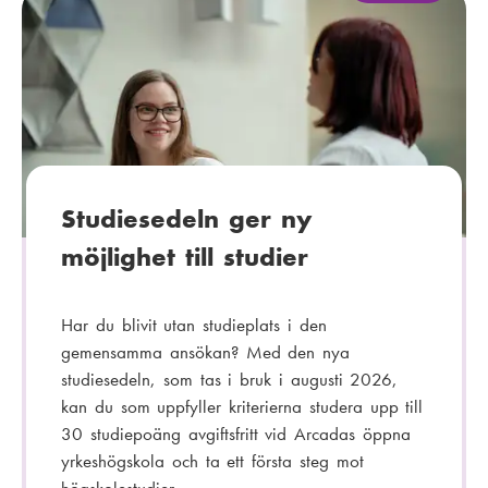
a
t
e
g
o
r
i
:
Studiesedeln ger ny
möjlighet till studier
Har du blivit utan studieplats i den
gemensamma ansökan? Med den nya
studiesedeln, som tas i bruk i augusti 2026,
kan du som uppfyller kriterierna studera upp till
30 studiepoäng avgiftsfritt vid Arcadas öppna
yrkeshögskola och ta ett första steg mot