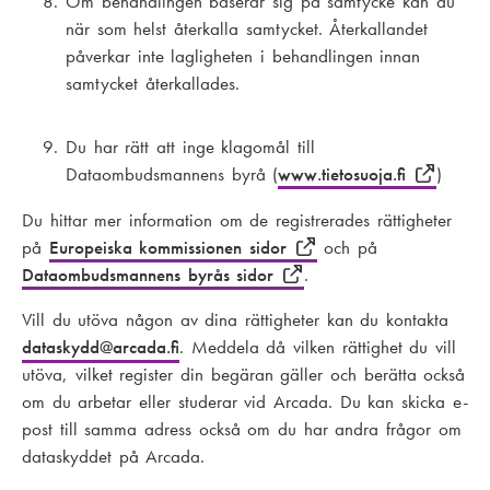
Om behandlingen baserar sig på samtycke kan du
när som helst återkalla samtycket. Återkallandet
påverkar inte lagligheten i behandlingen innan
samtycket återkallades.
Du har rätt att inge klagomål till
Dataombudsmannens byrå (
www.tietosuoja.fi
)
Du hittar mer information om de registrerades rättigheter
på
Europeiska kommissionen sidor
och på
Dataombudsmannens byrås sidor
.
Vill du utöva någon av dina rättigheter kan du kontakta
dataskydd
@arcada.fi
. Meddela då vilken rättighet du vill
utöva, vilket register din begäran gäller och berätta också
om du arbetar eller studerar vid Arcada. Du kan skicka e-
post till samma adress också om du har andra frågor om
dataskyddet på Arcada.