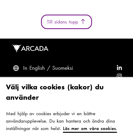
Till sidans topp
In English
Suomeksi
F
ö
F
l
ö
F
Frågor? Kontakta oss
Välj vilka cookies (kakor) du
j
l
ö
F
använder
A
j
l
ö
F
Tillgänglighet och dataskydd
r
A
j
l
ö
Med hjälp av cookies erbjuder vi en bättre
Tema
c
r
A
j
l
användarupplevelse. Du kan hantera och ändra dina
a
c
r
A
j
inställningar när som helst.
Läs mer om våra cookies.