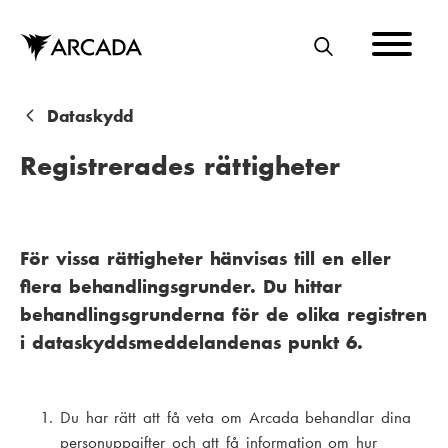
Hoppa
till
huvudinnehåll
S
Ö
K
L
Dataskydd
ä
Registrerades rättigheter
n
k
s
För vissa rättigheter hänvisas till en eller
flera behandlingsgrunder. Du hittar
t
behandlingsgrunderna för de olika registren
i
i dataskyddsmeddelandenas punkt 6.
g
Du har rätt att få veta om Arcada behandlar dina
personuppgifter och att få information om hur