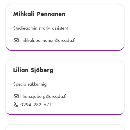
m
o
e
Mihkali Pennanen
s
r
t
:
:
Studieadministrativ assistent
mihkali.pennanen
E
@arcada.fi
-
p
o
Lilian Sjöberg
s
t
:
Specialsakkunnig
lilian.sjoberg
E
@arcada.fi
-
0294 282 671
T
p
e
o
l
s
e