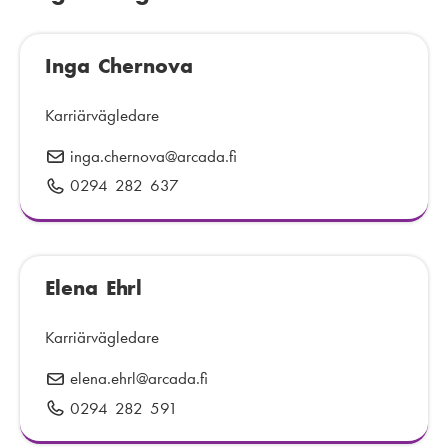
t
f
:
:
o
n
Inga Chernova
n
u
Karriärvägledare
m
m
inga.chernova
E
@arcada.fi
e
-
0294 282 637
T
r
p
e
:
o
l
s
e
t
Elena Ehrl
f
:
o
n
Karriärvägledare
n
elena.ehrl
E
@arcada.fi
u
-
0294 282 591
T
m
p
e
m