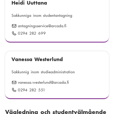
t
Heidi Uuttana
f
:
:
o
n
Sakkunniga inom studentantagning
n
antagningsservice
E
@arcada.fi
u
-
0294 282 699
T
m
p
e
m
o
l
e
s
e
r
t
Vanessa Westerlund
f
:
:
o
n
Sakkunnig inom studieadministration
n
vanessa.westerlund
E
@arcada.fi
u
-
0294 282 551
T
m
p
e
m
o
l
e
s
e
r
Vägledning och studentvälmående