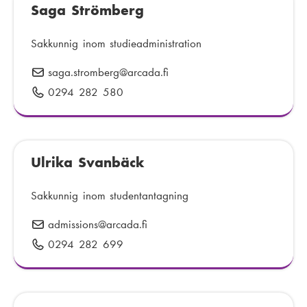
t
Saga Strömberg
f
:
o
n
Sakkunnig inom studieadministration
n
saga.stromberg
E
@arcada.fi
u
-
0294 282 580
T
m
p
e
m
o
l
e
s
e
r
t
Ulrika Svanbäck
f
:
:
o
n
Sakkunnig inom studentantagning
n
admissions
E
@arcada.fi
u
-
0294 282 699
T
m
p
e
m
o
l
e
s
e
r