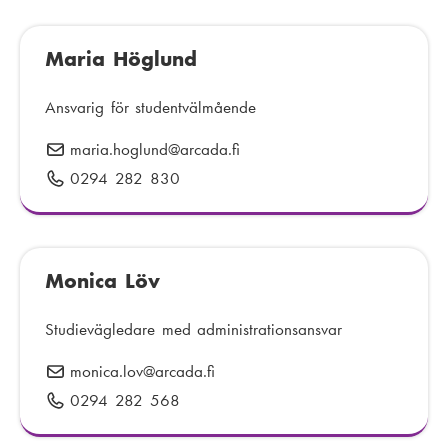
o
l
e
s
e
r
t
Maria Höglund
f
:
:
o
n
Ansvarig för studentvälmående
n
maria.hoglund
E
@arcada.fi
u
-
0294 282 830
T
m
p
e
m
o
l
e
s
e
r
t
Monica Löv
f
:
:
o
n
Studievägledare med administrationsansvar
n
monica.lov
E
@arcada.fi
u
-
0294 282 568
T
m
p
e
m
o