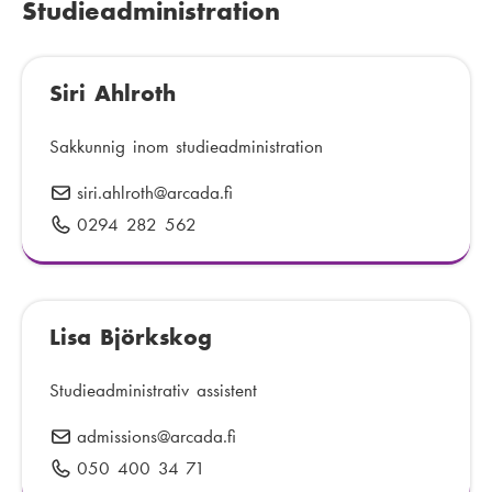
Studieadministration
t
f
:
o
n
Siri Ahlroth
n
u
Sakkunnig inom studieadministration
m
m
siri.ahlroth
E
@arcada.fi
e
-
0294 282 562
T
r
p
e
:
o
l
s
e
t
Lisa Björkskog
f
:
o
n
Studieadministrativ assistent
n
admissions
E
@arcada.fi
u
-
050 400 34 71
T
m
p