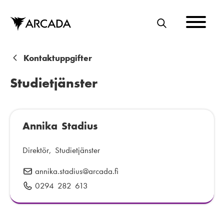
Hoppa
till
huvudinnehåll
S
Ö
K
L
Kontaktuppgifter
ä
Studietjänster
n
k
Annika Stadius
s
t
Direktör, Studietjänster
i
annika.stadius
E
@arcada.fi
g
-
0294 282 613
T
p
e
o
l
s
e