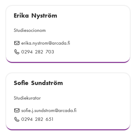
e
s
e
r
t
Erika Nyström
f
:
:
o
n
Studiesocionom
n
erika.nystrom
E
@arcada.fi
u
-
0294 282 703
T
m
p
e
m
o
l
e
s
e
r
t
Sofie Sundström
f
:
:
o
n
Studiekurator
n
sofie.j.sundstrom
E
@arcada.fi
u
-
0294 282 651
T
m
p
e
m
o
l
e