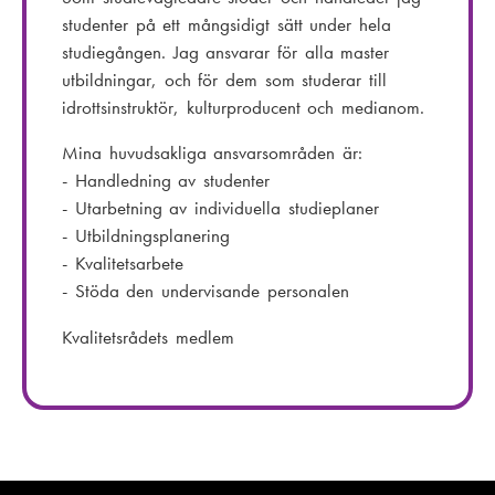
t
e
studenter på ett mångsidigt sätt under hela
:
f
studiegången. Jag ansvarar för alla master
o
utbildningar, och för dem som studerar till
n
idrottsinstruktör, kulturproducent och medianom.
n
u
Mina huvudsakliga ansvarsområden är:
m
- Handledning av studenter
m
- Utarbetning av individuella studieplaner
e
- Utbildningsplanering
r
- Kvalitetsarbete
:
- Stöda den undervisande personalen
Kvalitetsrådets medlem