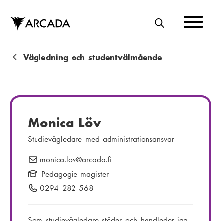
Hoppa
till
huvudinnehåll
S
Ö
K
L
Vägledning och studentvälmående
ä
n
k
Monica Löv
s
Studievägledare med administrationsansvar
t
monica.lov
E
@arcada.fi
i
-
Pedagogie magister
g
p
0294 282 568
T
o
e
s
l
Som studievägledare stöder och handleder jag