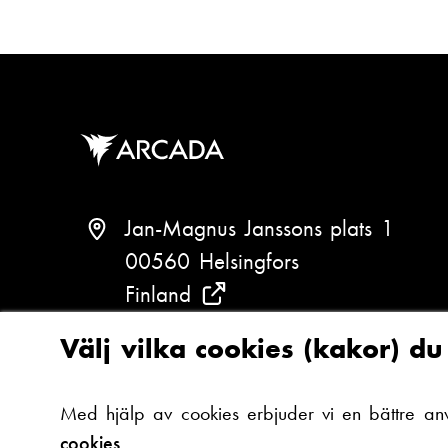
s
e
t
f
:
o
n
n
u
m
Jan-Magnus Janssons plats 1
m
00560 Helsingfors
e
Finland
(
r
:
S
Välj vilka cookies (kakor) d
e
T
+358 (0)294 282 699
v
e
Med hjälp av cookies erbjuder vi en bättre an
a
l
cookies.