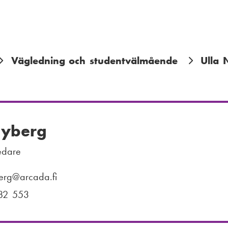
Vägledning och studentvälmående
Ulla 
Nyberg
edare
erg
@arcada.fi
82 553