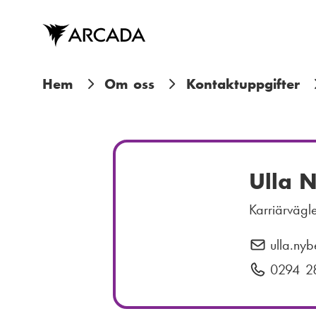
Hoppa
till
huvudinnehåll
L
Hem
Om oss
Kontaktuppgifter
ä
n
k
Ulla 
s
Karriärvägl
t
ulla.nyb
E
i
-
0294 2
T
p
e
g
o
l