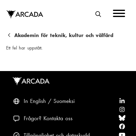
Hoppa
till
huvudinnehåll
S
Ö
K
L
Akademin för teknik, kultur och välfärd
ä
Ett fel har uppstått.
n
k
s
t
i
In English
Suomeksi
F
ö
F
g
l
ö
F
Frågor? Kontakta oss
j
l
ö
F
A
j
l
ö
F
Tillgänglighet och dataskydd