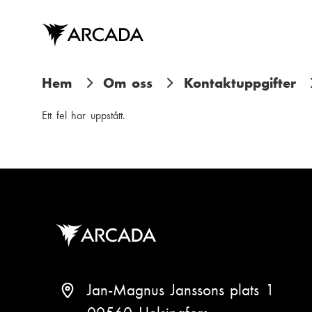
Hoppa
till
huvudinnehåll
L
Hem
Om oss
Kontaktuppgifter
ä
Ett fel har uppstått.
n
k
s
t
i
g
Jan-Magnus Janssons plats 1