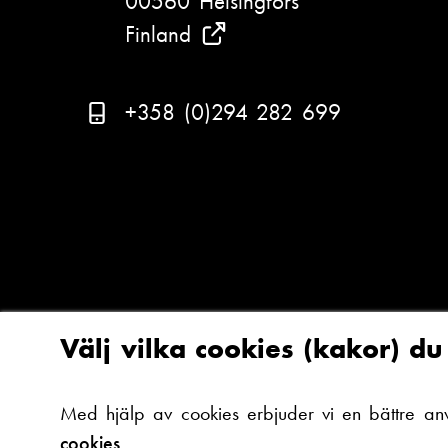
00560 Helsingfors
Finland
(
S
e
T
+358 (0)294 282 699
v
e
a
l
r
e
A
f
r
o
c
n
a
n
Välj vilka cookies (kakor) d
d
u
a
m
Med hjälp av cookies erbjuder vi en bättre an
ä
m
cookies.