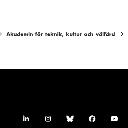
Akademin för teknik, kultur och välfärd
F
F
F
F
F