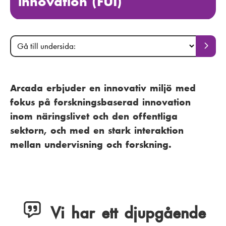
innovation (FUI)
M
G
G
å
å
a
t
t
i
i
i
l
Arcada erbjuder en innovativ miljö med
l
l
n
fokus på forskningsbaserad innovation
s
l
m
i
inom näringslivet och den offentliga
u
d
sektorn, och med en stark interaktion
e
n
a
d
mellan undervisning och forskning.
n
e
u
r
s
i
d
Vi har ett djupgående
a