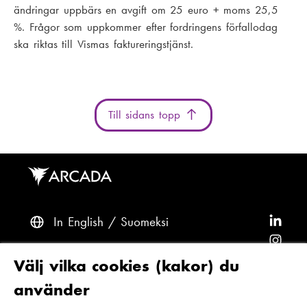
ändringar uppbärs en avgift om 25 euro + moms 25,5
%. Frågor som uppkommer efter fordringens förfallodag
ska riktas till Vismas faktureringstjänst.
Till sidans topp
In English
Suomeksi
F
ö
F
l
ö
F
Frågor? Kontakta oss
Välj vilka cookies (kakor) du
j
l
ö
F
använder
A
j
l
ö
F
Tillgänglighet och dataskydd