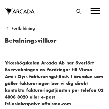
Hoppa
till
huvudinnehåll
S
Ö
K
L
Fortbildning
ä
Betalningsvillkor
n
k
s
Yrkeshögskolan Arcada Ab har överfört
övervakningen av fordringar till Visma
t
Amili Oy:s faktureringstjänst. I ärenden som
i
gäller faktureringen ber vi dig direkt
g
kontakta faktureringstjänsten per telefon 02
4808 8020 eller e-post
fsf.asiakaspalvelu@visma.com