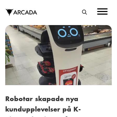
Hoppa
till
huvudinnehåll
S
Ö
K
Robotar skapade nya
kundupplevelser på K-