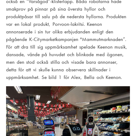
också en ”Varsågod”-klisterlapp. Båda robotarna hade
smakprov på pinnar på sina översta hyllor och
produktpåsar till salu på de nedersta hyllorna. Produkten
var en lokal produkt, Porvoon-lakritsi. Keenon
annonserade i sin tur olika erbjudanden enligt den
pågående K-Citymarketkampanjen "Mammutmarknaden”.
För att dra till sig uppmärksamhet spelade Keenon musik,
dansade, vände på huvudet och blinkade med ögonen,
men den stod också stilla och visade bara annonser,
detta för att vi skulle kunna observera skillnader i
uppmärksamhet. Se bild 1 för Alex, Bella och Keenon.