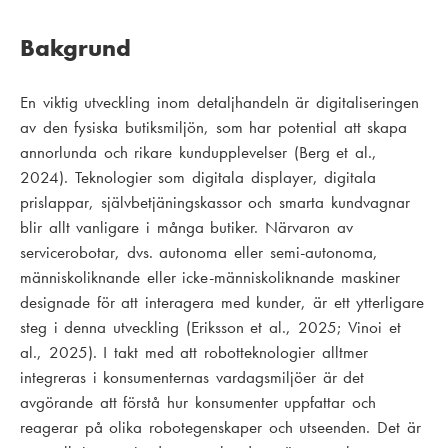
Bakgrund
En viktig utveckling inom detaljhandeln är digitaliseringen
av den fysiska butiksmiljön, som har potential att skapa
annorlunda och rikare kundupplevelser (Berg et al.,
2024). Teknologier som digitala displayer, digitala
prislappar, självbetjäningskassor och smarta kundvagnar
blir allt vanligare i många butiker. Närvaron av
servicerobotar, dvs. autonoma eller semi-autonoma,
människoliknande eller icke-människoliknande maskiner
designade för att interagera med kunder, är ett ytterligare
steg i denna utveckling (Eriksson et al., 2025; Vinoi et
al., 2025). I takt med att robotteknologier alltmer
integreras i konsumenternas vardagsmiljöer är det
avgörande att förstå hur konsumenter uppfattar och
reagerar på olika robotegenskaper och utseenden. Det är