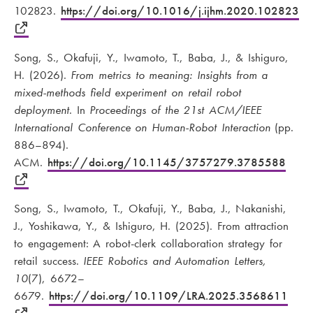
102823.
https://doi.org/10.1016/j.ijhm.2020.102823
Song, S., Okafuji, Y., Iwamoto, T., Baba, J., & Ishiguro,
H. (2026).
From metrics to meaning: Insights from a
mixed-methods field experiment on retail robot
deployment
. In
Proceedings of the 21st ACM/IEEE
International Conference on Human-Robot Interaction
(pp.
886–894).
ACM.
https://doi.org/10.1145/3757279.3785588
Song, S., Iwamoto, T., Okafuji, Y., Baba, J., Nakanishi,
J., Yoshikawa, Y., & Ishiguro, H. (2025). From attraction
to engagement: A robot-clerk collaboration strategy for
retail success.
IEEE Robotics and Automation Letters,
10
(7), 6672–
6679.
https://doi.org/10.1109/LRA.2025.3568611