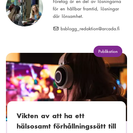
Företag är en del av lösningarna
för en hållbar framtid, lösningar
där lönsamhet.
bsblogg_redaktion
E
@arcada.fi
-
p
o
K
Publikation
a
s
t
t
e
:
g
o
r
i
:
Vikten av att ha ett
hälsosamt förhållningssätt till