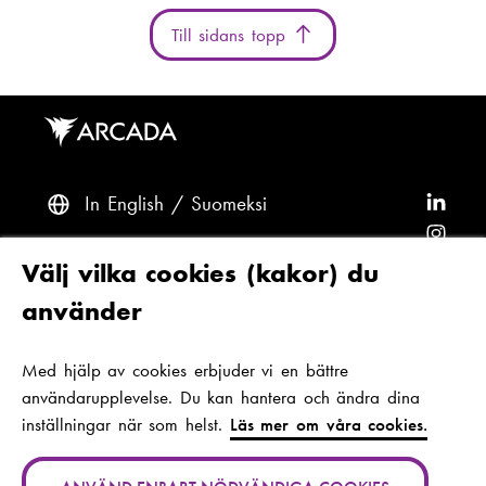
Till sidans topp
In English
Suomeksi
F
ö
F
l
ö
F
Frågor? Kontakta oss
Välj vilka cookies (kakor) du
j
l
ö
F
använder
A
j
l
ö
F
Tillgänglighet och dataskydd
r
A
j
l
ö
Med hjälp av cookies erbjuder vi en bättre
Tema
c
r
A
j
l
användarupplevelse. Du kan hantera och ändra dina
a
c
r
A
j
inställningar när som helst.
Läs mer om våra cookies.
d
a
c
r
A
Jan-Magnus Janssons plats 1
a
d
a
c
r
00560 Helsingfors