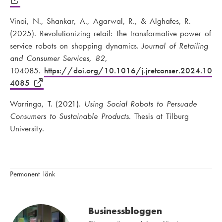
Vinoi, N., Shankar, A., Agarwal, R., & Alghafes, R.
(2025). Revolutionizing retail: The transformative power of
service robots on shopping dynamics.
Journal of Retailing
and Consumer Services, 82
,
104085.
https://doi.org/10.1016/j.jretconser.2024.10
4085
Warringa, T. (2021).
Using Social Robots to Persuade
Consumers to Sustainable Products.
Thesis at Tilburg
University.
Permanent länk
Businessbloggen