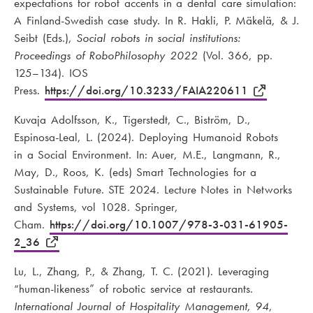
expectations for robot accents in a dental care simulation:
A Finland-Swedish case study. In R. Hakli, P. Mäkelä, & J.
Seibt (Eds.),
Social robots in social institutions:
Proceedings of RoboPhilosophy 2022
(Vol. 366, pp.
125–134). IOS
Press.
https://doi.org/10.3233/FAIA220611
Kuvaja Adolfsson, K., Tigerstedt, C., Biström, D.,
Espinosa-Leal, L. (2024). Deploying Humanoid Robots
in a Social Environment. In: Auer, M.E., Langmann, R.,
May, D., Roos, K. (eds) Smart Technologies for a
Sustainable Future. STE 2024. Lecture Notes in Networks
and Systems, vol 1028. Springer,
Cham.
https://doi.org/10.1007/978-3-031-61905-
2_36
Lu, L., Zhang, P., & Zhang, T. C. (2021). Leveraging
“human-likeness” of robotic service at restaurants.
International Journal of Hospitality Management, 94
,