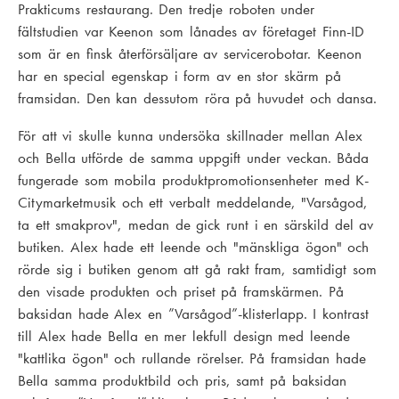
Prakticums restaurang. Den tredje roboten under
fältstudien var Keenon som lånades av företaget Finn-ID
som är en finsk återförsäljare av servicerobotar. Keenon
har en special egenskap i form av en stor skärm på
framsidan. Den kan dessutom röra på huvudet och dansa.
För att vi skulle kunna undersöka skillnader mellan Alex
och Bella utförde de samma uppgift under veckan. Båda
fungerade som mobila produktpromotionsenheter med K-
Citymarketmusik och ett verbalt meddelande, "Varsågod,
ta ett smakprov", medan de gick runt i en särskild del av
butiken. Alex hade ett leende och "mänskliga ögon" och
rörde sig i butiken genom att gå rakt fram, samtidigt som
den visade produkten och priset på framskärmen. På
baksidan hade Alex en ”Varsågod”-klisterlapp. I kontrast
till Alex hade Bella en mer lekfull design med leende
"kattlika ögon" och rullande rörelser. På framsidan hade
Bella samma produktbild och pris, samt på baksidan