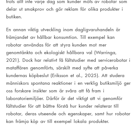
trots allt inte varje dag som kunder möts av robotar som
delar ut smakprov och gör reklam för olika produkter i
butiken.
En annan viktig utveckling inom dagligvaruhandeln är
främjandet av hållbar konsumtion. Till exempel kan
robotar användas för att styra kunden mot mer
genomtänkta och ekologiskt hållbara val (Warringa,
2021). Dock har relativt få fältstudier med servicerobotar i
mataffären genomförts, särskilt med syfte att påverka
kundernas köpbeslut (Eriksson et al., 2025). Att studera
människors spontana reaktioner i en verklig butiksmiljö ger
oss forskare insikter som är svåra att få fram i
laboratoriemiljöer. Därför är det viktigt att vi genomför
fältstudier för att bättre förstå hur kunder relaterar till
robotar, deras utseende och egenskaper, samt hur robotar
kan främja köp av till exempel lokala produkter.