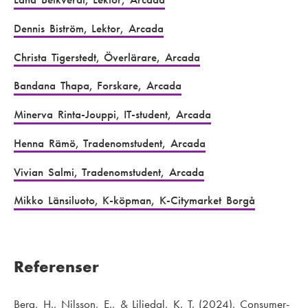
Dennis Biström, Lektor, Arcada
Christa Tigerstedt, Överlärare, Arcada
Bandana Thapa, Forskare, Arcada
Minerva Rinta-Jouppi, IT-student, Arcada
Henna Rämö, Tradenomstudent, Arcada
Vivian Salmi, Tradenomstudent, Arcada
Mikko Länsiluoto, K-köpman, K-Citymarket Borgå
Referenser
Berg, H., Nilsson, E., & Liljedal, K. T. (2024). Consumer-