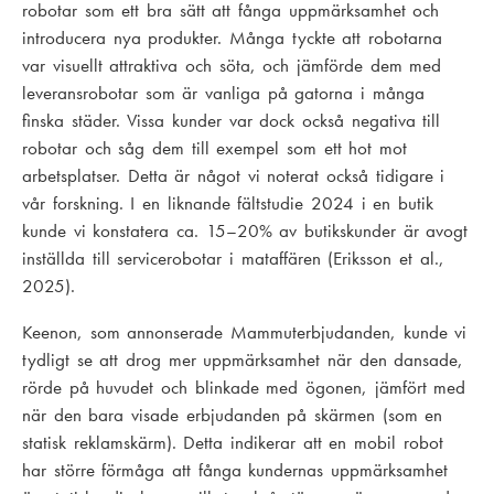
robotar som ett bra sätt att fånga uppmärksamhet och
introducera nya produkter. Många tyckte att robotarna
var visuellt attraktiva och söta, och jämförde dem med
leveransrobotar som är vanliga på gatorna i många
finska städer. Vissa kunder var dock också negativa till
robotar och såg dem till exempel som ett hot mot
arbetsplatser. Detta är något vi noterat också tidigare i
vår forskning. I en liknande fältstudie 2024 i en butik
kunde vi konstatera ca. 15–20% av butikskunder är avogt
inställda till servicerobotar i mataffären (Eriksson et al.,
2025).
Keenon, som annonserade Mammuterbjudanden, kunde vi
tydligt se att drog mer uppmärksamhet när den dansade,
rörde på huvudet och blinkade med ögonen, jämfört med
när den bara visade erbjudanden på skärmen (som en
statisk reklamskärm). Detta indikerar att en mobil robot
har större förmåga att fånga kundernas uppmärksamhet