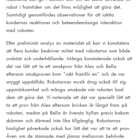
robot i framtiden om det finns möjlighet att göra det.
Samtidigt genomfördes observationer för att iaktta
kundernas reaktioner och beteendemässiga interaktion
med roboten.
Efter preliminär analys av materialet så kan vi konstatera
att flera kunder beskriver mötet med robotarna som både
oväntat och underhållande. Många konstaterade också att
det var lätt att ta ett smakprov från Alex och Bella
eftersom smakproven kom ”rakt framför en” och de var
snyggt uppställda. Robotarnas musik drog också till sig
uppmärksamhet och många smakade när roboten bad
dem att göra det. Vi noterade att det var speciellt lätt att
ta ett prov från Alex eftersom brickan är längst fram på
roboten, medan på Bella är översta hyllan precis bakom
skärmen och därmed inte lika tillgänglig. Robotarnas
hastighet påverkade också hur lätt det var att ta ett prov.
Även om de stannade med jämna mellanrum behövde