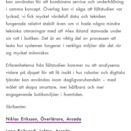
kan användas för att kombinera service och underhållning
i samma koncept. Överlag kan vi säga att fältstudien var
lyckad, vi fick mycket värdefull data och tekniken
fungerade relativt stabilt även om vi hade några mindre
tekniska utmaningar med att Alex ibland stannade under
sin rutt i butiken. Det är en viktig del av processen att
testa hur systemen fungerar i verkliga miljöer där det rör
sig mycket människor.
Erfarenheterna från fältstudien kommer nu att analyseras
vidare på djupet för att få insikt i hur robotar och digitala
tjänster kan användas inom dagligvaruhandeln – med
målet att skapa smartare, mer hållbara och mer
engagerande butiksmiljöer i framtiden.
Skribenter:
Niklas Eriksson, Överlärare, Arcada
Lana Beikverdi, Lektor, Arcada