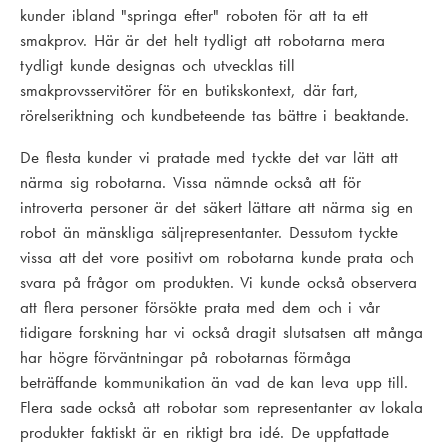
kunder ibland "springa efter" roboten för att ta ett
smakprov. Här är det helt tydligt att robotarna mera
tydligt kunde designas och utvecklas till
smakprovsservitörer för en butikskontext, där fart,
rörelseriktning och kundbeteende tas bättre i beaktande.
De flesta kunder vi pratade med tyckte det var lätt att
närma sig robotarna. Vissa nämnde också att för
introverta personer är det säkert lättare att närma sig en
robot än mänskliga säljrepresentanter. Dessutom tyckte
vissa att det vore positivt om robotarna kunde prata och
svara på frågor om produkten. Vi kunde också observera
att flera personer försökte prata med dem och i vår
tidigare forskning har vi också dragit slutsatsen att många
har högre förväntningar på robotarnas förmåga
beträffande kommunikation än vad de kan leva upp till.
Flera sade också att robotar som representanter av lokala
produkter faktiskt är en riktigt bra idé. De uppfattade