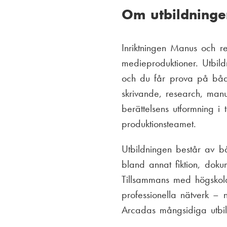
ö
ä
Om utbildninge
r
s
Inriktningen Manus och re
e
t
medieproduktioner. Utbil
och du får prova på båda
g
a
skrivande, research, man
å
berättelsens utformning i
produktionsteamet.
e
Utbildningen består av b
n
bland annat fiktion, doku
Tillsammans med högskol
d
professionella nätverk –
e
Arcadas mångsidiga utbil