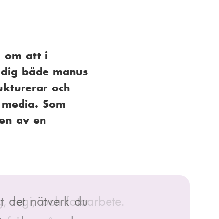
 om att i
u dig både manus
ukturerar och
ch media. Som
len av en
t det nätverk du