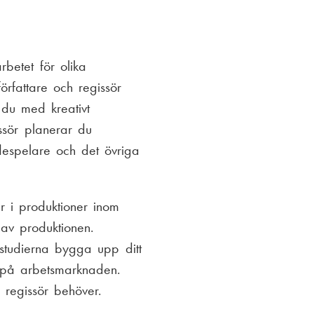
betet för olika
rfattare och regissör
 du med kreativt
ssör planerar du
despelare och det övriga
r i produktioner inom
 av produktionen.
tudierna bygga upp ditt
t på arbetsmarknaden.
regissör behöver.