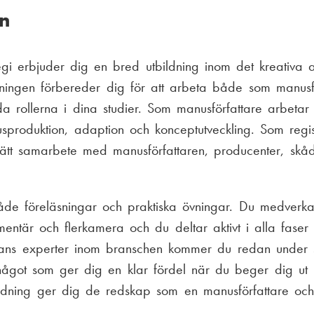
n
gi erbjuder dig en bred utbildning inom det kreativa ar
dningen förbereder dig för att arbeta både som manusfö
 rollerna i dina studier. Som manusförfattare arbetar
usproduktion, adaption och konceptutveckling. Som regi
 tätt samarbete med manusförfattaren, producenter, skå
åde föreläsningar och praktiska övningar. Du medverka
mentär och flerkamera och du deltar aktivt i alla faser
ans experter inom branschen kommer du redan under s
 något som ger dig en klar fördel när du beger dig u
dning ger dig de redskap som en manusförfattare och 