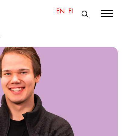
S
Ö
i
K