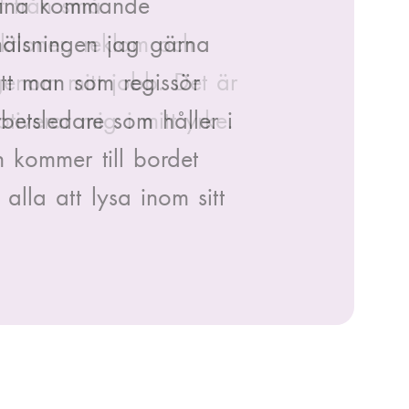
 dina kommande
hälsningen jag gärna
att man som regissör
betsledare som håller i
n kommer till bordet
alla att lysa inom sitt