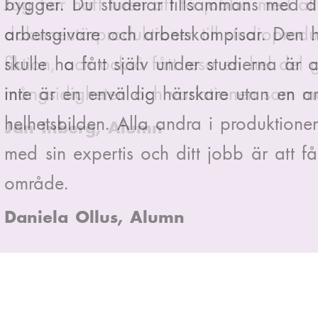
bygger. Du studerar tillsammans med
arbetsgivare och arbetskompisar. Den 
skulle ha fått själv under studierna är 
inte är en enväldig härskare utan en ar
helhetsbilden. Alla andra i produktione
med sin expertis och ditt jobb är att få 
område.
Daniela Ollus, Alumn