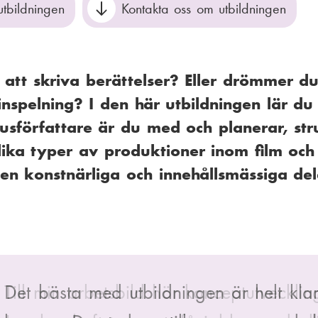
utbildningen
Kontakta oss om utbildningen
 att skriva berättelser? Eller drömmer du
inspelning? I den här utbildningen lär d
sförfattare är du med och planerar, str
l olika typer av produktioner inom film o
den konstnärliga och innehållsmässiga de
Det bästa med utbildningen är helt klar