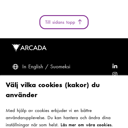
Till sidans topp
In English
Suomeksi
F
ö
F
l
ö
F
Frågor? Kontakta oss
Välj vilka cookies (kakor) du
j
l
ö
F
använder
A
j
l
ö
F
Tillgänglighet och dataskydd
r
A
j
l
ö
Med hjälp av cookies erbjuder vi en bättre
Tema
c
r
A
j
l
användarupplevelse. Du kan hantera och ändra dina
a
c
r
A
j
inställningar när som helst.
Läs mer om våra cookies.