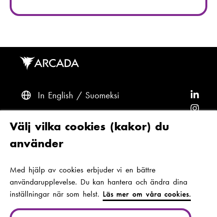
t
f
:
o
n
n
u
m
m
e
In English
Suomeksi
F
r
ö
F
:
l
ö
F
Frågor? Kontakta oss
Välj vilka cookies (kakor) du
j
l
ö
F
använder
A
j
l
ö
F
Tillgänglighet och dataskydd
r
A
j
l
ö
Med hjälp av cookies erbjuder vi en bättre
Tema
c
r
A
j
l
användarupplevelse. Du kan hantera och ändra dina
a
c
r
A
j
inställningar när som helst.
Läs mer om våra cookies.
d
a
c
r
A
Jan-Magnus Janssons plats 1