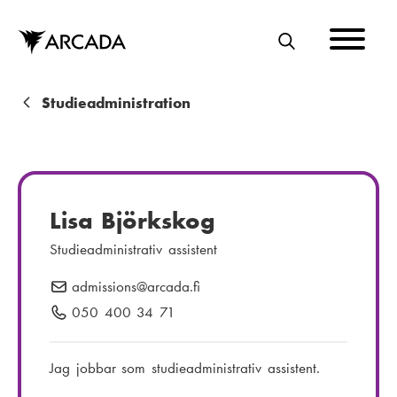
Hoppa
till
huvudinnehåll
S
Ö
K
L
Studieadministration
ä
n
k
Lisa Björkskog
s
Studieadministrativ assistent
t
admissions
E
@arcada.fi
i
-
050 400 34 71
T
g
p
e
o
l
Jag jobbar som studieadministrativ assistent.
s
e