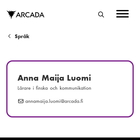
Hoppa
till
huvudinnehåll
S
Ö
K
L
Språk
ä
n
k
Anna Maija Luomi
s
Lärare i finska och kommunikation
t
annamaija.luomi
E
@arcada.fi
i
-
g
p
o
s