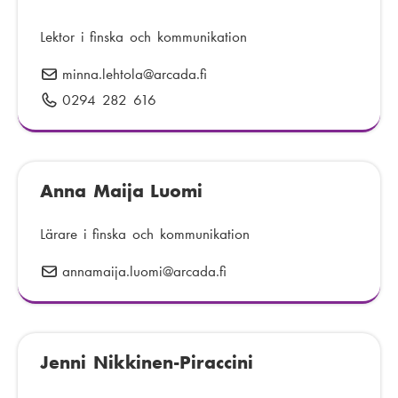
:
o
n
Lektor i finska och kommunikation
n
minna.lehtola
E
@arcada.fi
u
-
0294 282 616
T
m
p
e
m
o
l
e
s
e
r
t
Anna Maija Luomi
f
:
:
o
n
Lärare i finska och kommunikation
n
annamaija.luomi
E
@arcada.fi
u
-
m
p
m
o
e
Jenni Nikkinen-Piraccini
s
r
t
: