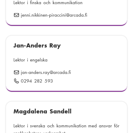
:
Lektor i finska och kommunikation
jenni.nikkinen-piraccini
E
@arcada.fi
-
p
o
Jan-Anders Ray
s
t
:
Lektor i engelska
jan-anders.ray
E
@arcada.fi
-
0294 282 593
T
p
e
o
l
s
e
t
Magdalena Sandell
f
:
o
n
Lektor i svenska och kommunikation med ansvar för
n