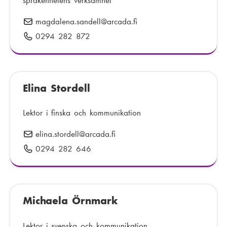
språkenhetens verksamhet
u
magdalena.sandell
E
@arcada.fi
m
-
0294 282 872
T
m
p
e
e
o
l
r
s
e
:
t
Elina Stordell
f
:
o
n
Lektor i finska och kommunikation
n
elina.stordell
E
@arcada.fi
u
-
0294 282 646
T
m
p
e
m
o
l
e
s
e
r
t
Michaela Örnmark
f
:
:
o
n
Lektor i svenska och kommunikation