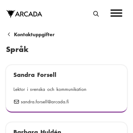
Hoppa
till
huvudinnehåll
S
Ö
K
L
Kontaktuppgifter
ä
Språk
n
k
Sandra Forsell
s
t
Lektor i svenska och kommunikation
i
sandra.forsell
E
@arcada.fi
g
-
p
o
Barbara Huldén
s