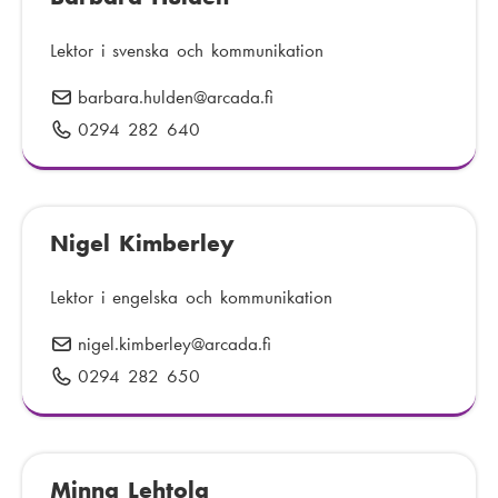
t
:
Lektor i svenska och kommunikation
barbara.hulden
E
@arcada.fi
-
0294 282 640
T
p
e
o
l
s
e
t
Nigel Kimberley
f
:
o
n
Lektor i engelska och kommunikation
n
nigel.kimberley
E
@arcada.fi
u
-
0294 282 650
T
m
p
e
m
o
l
e
s
e
r
t
Minna Lehtola
f
: