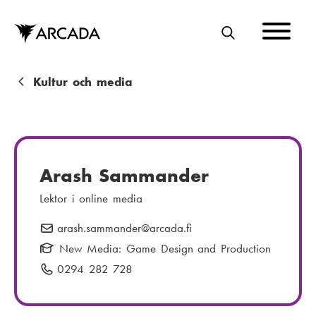
Hoppa
till
huvudinnehåll
S
Ö
K
L
Kultur och media
ä
n
k
Arash Sammander
s
Lektor i online media
t
arash.sammander
E
@arcada.fi
i
-
New Media: Game Design and Production
g
p
0294 282 728
T
o
e
s
l