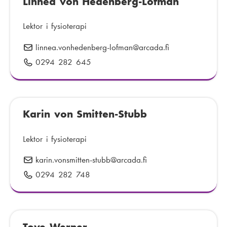
Linnéa von Hedenberg-Löfman
f
:
:
o
n
Lektor i fysioterapi
n
linnea.vonhedenberg-lofman
E
@arcada.fi
u
-
0294 282 645
T
m
p
e
m
o
l
e
s
e
r
t
Karin von Smitten-Stubb
f
:
:
o
n
Lektor i fysioterapi
n
karin.vonsmitten-stubb
E
@arcada.fi
u
-
0294 282 748
T
m
p
e
m
o
l
e
s
e
r
t
Tove Werner
f
: