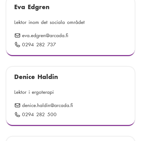
t
Eva Edgren
f
:
:
o
n
Lektor inom det sociala området
n
eva.edgren
E
@arcada.fi
u
-
0294 282 737
T
m
p
e
m
o
l
e
s
e
r
t
Denice Haldin
f
:
:
o
n
Lektor i ergoterapi
n
denice.haldin
E
@arcada.fi
u
-
0294 282 500
T
m
p
e
m
o
l
e
s
e
r