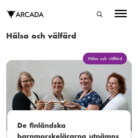
Hoppa
till
huvudinnehåll
S
Ö
Hälsa och välfärd
K
K
Hälsa och välfärd
a
t
e
g
o
r
i
:
De finländska
barnmorskelärarna utnämns