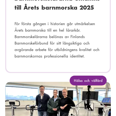
till Årets barnmorska 2025
För första gången i historien går utmärkelsen
Årets barnmorska till en hel lärarkår.
Barnmorskelärarna belönas av Finlands
Barnmorskeförbund för sitt långsiktiga och
avgörande arbete för utbildningens kvalitet och
barnmorskornas professionella identitet.
K
Hälsa och välfärd
a
t
e
g
o
r