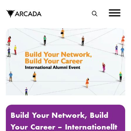
Hoppa
till
huvudinnehåll
S
Ö
K
Build Your Network, Build
Your Career – Internationellt