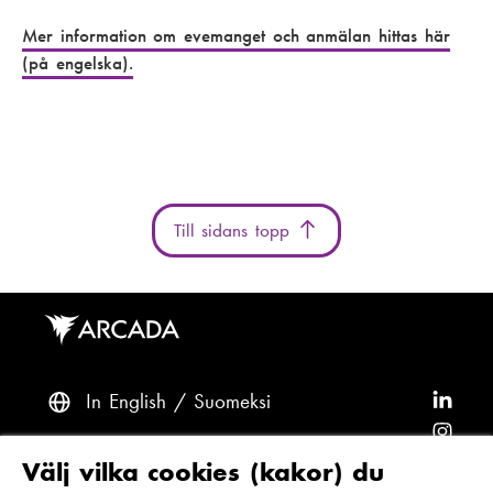
Mer information om evemanget och anmälan hittas här
(på engelska).
Till sidans topp
In English
Suomeksi
F
ö
F
l
ö
F
Frågor? Kontakta oss
Välj vilka cookies (kakor) du