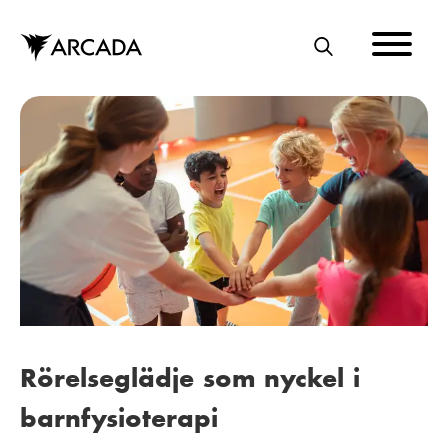
Hoppa
till
huvudinnehåll
S
Ö
K
Rörelseglädje som nyckel i
barnfysioterapi