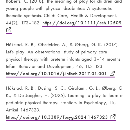
Roberts, C. (2018). The meaning of play for children and
young people with physical disabilities: A systematic
thematic synthesis. Child: Care, Health & Development,
44(2), 173–182.
https://doi.org/10.1111/cch.12509
Håkstad, R. B., Obstfelder, A., & Øberg, G. K. (2017).
Let’s play! An observational study of primary care
physical therapy with preterm infants aged 3–14 months.
Infant Behavior and Development, 46, 115–123.
https://doi.org/10.1016/j.infbeh.2017.01.001
Håkstad, R. B., Dusing, S. C., Girolami, G. L., Øberg, G.
K., & De Jaegher, H. (2025). Learning to play to learn in
pediatric physical therapy. Frontiers in Psychology, 15,
Artikel 1467323.
https://doi.org/10.3389/fpsyg.2024.1467323