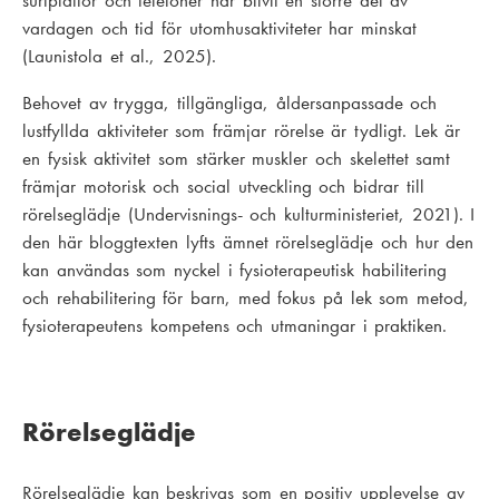
surfplattor och telefoner har blivit en större del av
vardagen och tid för utomhusaktiviteter har minskat
(Launistola et al., 2025).
Behovet av trygga, tillgängliga, åldersanpassade och
lustfyllda aktiviteter som främjar rörelse är tydligt. Lek är
en fysisk aktivitet som stärker muskler och skelettet samt
främjar motorisk och social utveckling och bidrar till
rörelseglädje (Undervisnings- och kulturministeriet, 2021). I
den här bloggtexten lyfts ämnet rörelseglädje och hur den
kan användas som nyckel i fysioterapeutisk habilitering
och rehabilitering för barn, med fokus på lek som metod,
fysioterapeutens kompetens och utmaningar i praktiken.
Rörelseglädje
Rörelseglädje kan beskrivas som en positiv upplevelse av