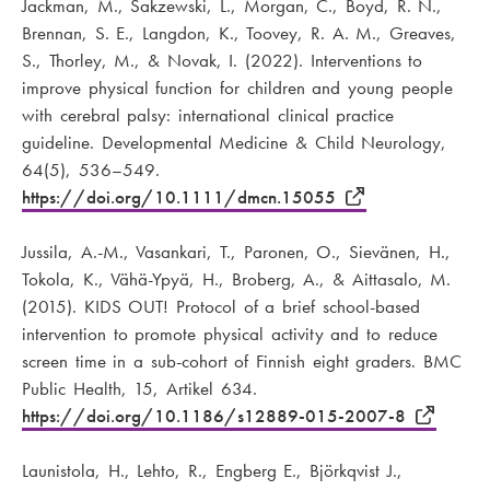
Jackman, M., Sakzewski, L., Morgan, C., Boyd, R. N.,
Brennan, S. E., Langdon, K., Toovey, R. A. M., Greaves,
S., Thorley, M., & Novak, I. (2022). Interventions to
improve physical function for children and young people
with cerebral palsy: international clinical practice
guideline. Developmental Medicine & Child Neurology,
64(5), 536–549.
https://doi.org/10.1111/dmcn.15055
Jussila, A.-M., Vasankari, T., Paronen, O., Sievänen, H.,
Tokola, K., Vähä-Ypyä, H., Broberg, A., & Aittasalo, M.
(2015). KIDS OUT! Protocol of a brief school-based
intervention to promote physical activity and to reduce
screen time in a sub-cohort of Finnish eight graders. BMC
Public Health, 15, Artikel 634.
https://doi.org/10.1186/s12889-015-2007-8
Launistola, H., Lehto, R., Engberg E., Björkqvist J.,