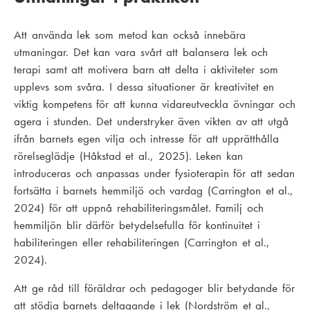
Att använda lek som metod kan också innebära
utmaningar. Det kan vara svårt att balansera lek och
terapi samt att motivera barn att delta i aktiviteter som
upplevs som svåra. I dessa situationer är kreativitet en
viktig kompetens för att kunna vidareutveckla övningar och
agera i stunden. Det understryker även vikten av att utgå
ifrån barnets egen vilja och intresse för att upprätthålla
rörelseglädje (Håkstad et al., 2025). Leken kan
introduceras och anpassas under fysioterapin för att sedan
fortsätta i barnets hemmiljö och vardag (Carrington et al.,
2024) för att uppnå rehabiliteringsmålet. Familj och
hemmiljön blir därför betydelsefulla för kontinuitet i
habiliteringen eller rehabiliteringen (Carrington et al.,
2024).
Att ge råd till föräldrar och pedagoger blir betydande för
att stödja barnets deltagande i lek (Nordström et al.,