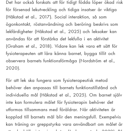
Det har också forskats att för tidigt födda löper ökad risk
för försenad lekutveckling och tidiga insatser är viktiga
(Håkstad et al., 2017). Social interaktion, så som
ögonkontakt, röstanvändning och beröring beskrivs som
lekfärdigheter (Håkstad et al., 2025) och leksaker kan
användas för att förstärka det lekfulla i en aktivitet
(Graham et al., 2018). Vidare kan lek vara ett sätt för
fysioterapeuten att lära känna barnet, bygga tillit och
observera barnets funktionsförmåga (Nordström et al.,
2020).
För att lek ska fungera som fysioterapeutisk metod
behöver den anpassas till barnets funktionstillstånd och
individuella mål (Håkstad et al., 2025). Om barnet själv
inte kan formulera målet för fysioterapin behöver det
utformas tillsammans med föräldrar. När aktiviteten är
kopplad till barnets mål blir den meningsfull. Exempelvis
kan träning av greppstyrka vara användbart om målet är