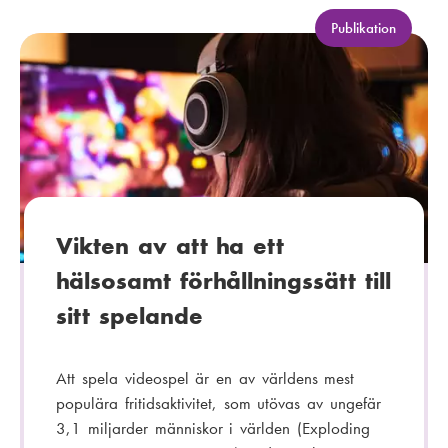
p
o
K
Publikation
a
s
t
t
e
:
g
o
r
i
:
Vikten av att ha ett
hälsosamt förhållningssätt till
sitt spelande
Att spela videospel är en av världens mest
populära fritidsaktivitet, som utövas av ungefär
3,1 miljarder människor i världen (Exploding