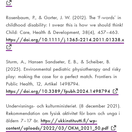
Rosenbaum, P., & Gorter, J. W. (2012). The ‘F-words’ in
childhood disability: I swear this is how we should think!
Child: Care, Health & Development, 38(4), 457–463.
https://doi.org/10.1111/j.1365-2214.2011.01338.x
Sturm, A., Hansen Sandseter, E. B., & Scheiber, B.
(2025). Environmental pediatric physiotherapy and risky
play: making the case for a perfect match. Frontiers in
Public Health, 12, Artikel 1498794.
https://doi.org/10.3389/fpubh.2024.1498794
Undervisnings- och kulturministeriet. (8 december 2021).
Rekommendation om fysisk aktivitet för barn och unga i
åldern 7–17 år.
https://ukkinstituutti.fi/wp-
content/uploads/2022/03/OKM_2021_50.pdf