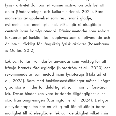
fysisk aktivitet där barnet känner motivation och lust att
delta (Undervisnings- och kulturministeriet, 2021). Barn
motiveras av upplevelser som resulterar i glädje,
nyfikenhet och meningsfullhet, vilket gör rörelseglädje
centralt inom barnfysioterapi. Träningsmetoder som enbart
fokuserar på funktion kan upplevas som omotiverande och
är inte tillräckligt för långsiktig fysisk aktivitet (Rosenbaum
& Gorter, 2012).
Lek och fantasi kan därför användas som verktyg för att
främja barnets rörelseglädje (Nordström et al., 2020) och
rekommenderas som metod inom fysioterapi (Håkstad et
al., 2025). Barn med funktionsnedsättningar möter i högre
grad större hinder för delaktighet, som i sin tur försvårar
lek. Dessa hinder kan vara bristande tillgänglighet eller
stöd från omgivningen (Carrington et al., 2024). Det gör
att fysioterapeuten har en viktig roll för att stödja barns
möjlighet till rörelseglädje, lek och delaktighet vilket i sin