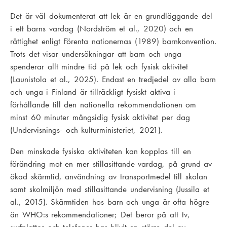
Det är väl dokumenterat att lek är en grundläggande del
i ett barns vardag (Nordström et al., 2020) och en
rättighet enligt Förenta nationernas (1989) barnkonvention.
Trots det visar undersökningar att barn och unga
spenderar allt mindre tid på lek och fysisk aktivitet
(Launistola et al., 2025). Endast en tredjedel av alla barn
och unga i Finland är tillräckligt fysiskt aktiva i
förhållande till den nationella rekommendationen om
minst 60 minuter mångsidig fysisk aktivitet per dag
(Undervisnings- och kulturministeriet, 2021).
Den minskade fysiska aktiviteten kan kopplas till en
förändring mot en mer stillasittande vardag, på grund av
ökad skärmtid, användning av transportmedel till skolan
samt skolmiljön med stillasittande undervisning (Jussila et
al., 2015). Skärmtiden hos barn och unga är ofta högre
än WHO:s rekommendationer; Det beror på att tv,