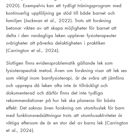
2020). Exempelvis kan ett tydligt träningsprogram med
kontinuerlig uppföljning ge stöd till både barnet och
familjen (Jackman et al., 2022). Trots att forskning
betonar vikten av att skapa möjligheter för barnet att
delta i den vardagliga leken upplever fysioterapeuter
svårigheter att påverka delaktigheten i praktiken
(Carrington et al., 2024).
Slutligen finns evidensproblematik gällande lek som
fysioterapeutisk metod. Även om forskning visar att lek ses
som viktigt inom barnfysioterapi, är de svåra att jämföra
och upprepa då leken ofta inte är tillräckligt och
dokumenterad och därför finns det inte tydliga
rekommendationer på hur lek ska planeras för bästa
effekt. Det saknas även forskning om utomhuslek för barn
med funktionsnedsättningar trots att utomhusaktiviteter är
viktiga eftersom de är en stor del av barns lek (Carrington
et al., 2024).