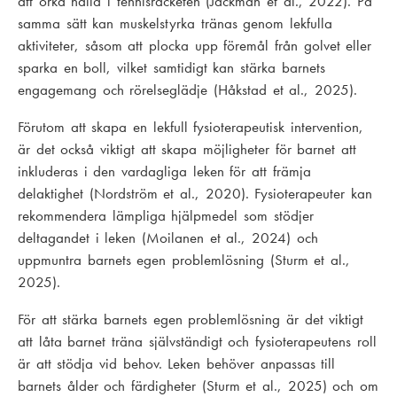
att orka hålla i tennisracketen (Jackman et al., 2022). På
samma sätt kan muskelstyrka tränas genom lekfulla
aktiviteter, såsom att plocka upp föremål från golvet eller
sparka en boll, vilket samtidigt kan stärka barnets
engagemang och rörelseglädje (Håkstad et al., 2025).
Förutom att skapa en lekfull fysioterapeutisk intervention,
är det också viktigt att skapa möjligheter för barnet att
inkluderas i den vardagliga leken för att främja
delaktighet (Nordström et al., 2020). Fysioterapeuter kan
rekommendera lämpliga hjälpmedel som stödjer
deltagandet i leken (Moilanen et al., 2024) och
uppmuntra barnets egen problemlösning (Sturm et al.,
2025).
För att stärka barnets egen problemlösning är det viktigt
att låta barnet träna självständigt och fysioterapeutens roll
är att stödja vid behov. Leken behöver anpassas till
barnets ålder och färdigheter (Sturm et al., 2025) och om