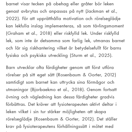
barnet visar tecken på obehag eller gråter bör leken
genast avbrytas och anpassas på nytt (Jackman et al.,
2022). För att upprätthålla motivation och rörelseglädje
kan lekfulla inslag implementeras, så som tävlingsmoment
(Graham et al., 2018) eller riskfylld lek. Under riskfylld
lek, som inte är detsamma som farlig lek, utmanas barnet
och lär sig riskhantering vilket är betydelsefullt för barns
fysiska och psykiska utveckling (Sturm et al., 2025).
Barn utvecklar ofta färdigheter genom att först utföra
rörelser på sitt eget sätt (Rosenbaum & Gorter, 2012)
samtidigt som barnet kan uttrycka sina förmågor och
utmaningar (Bjorbaekmo et al., 2018). Genom fortsatt
övning och vägledning kan dessa färdigheter gradvis
förbättras. Det kräver att fysioterapeuten aktivt deltar i
leken vilket i sin tur stärker möjligheten att skapa
rörelseglädje (Rosenbaum & Gorter, 2012). Det ställer
krav på fysioterapeutens förhållningssätt i mötet med