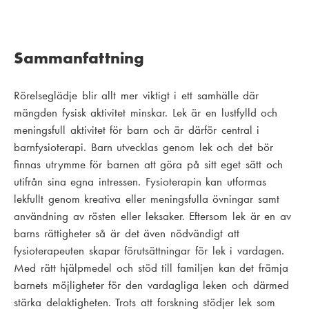
Sammanfattning
Rörelseglädje blir allt mer viktigt i ett samhälle där
mängden fysisk aktivitet minskar. Lek är en lustfylld och
meningsfull aktivitet för barn och är därför central i
barnfysioterapi. Barn utvecklas genom lek och det bör
finnas utrymme för barnen att göra på sitt eget sätt och
utifrån sina egna intressen. Fysioterapin kan utformas
lekfullt genom kreativa eller meningsfulla övningar samt
användning av rösten eller leksaker. Eftersom lek är en av
barns rättigheter så är det även nödvändigt att
fysioterapeuten skapar förutsättningar för lek i vardagen.
Med rätt hjälpmedel och stöd till familjen kan det främja
barnets möjligheter för den vardagliga leken och därmed
stärka delaktigheten. Trots att forskning stödjer lek som