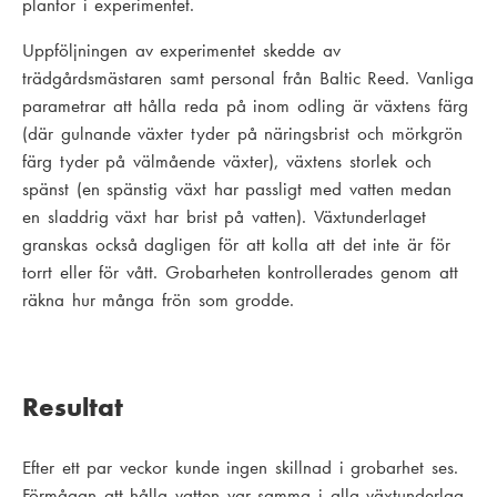
plantor i experimentet.
Uppföljningen av experimentet skedde av
trädgårdsmästaren samt personal från Baltic Reed. Vanliga
parametrar att hålla reda på inom odling är växtens färg
(där gulnande växter tyder på näringsbrist och mörkgrön
färg tyder på välmående växter), växtens storlek och
spänst (en spänstig växt har passligt med vatten medan
en sladdrig växt har brist på vatten). Växtunderlaget
granskas också dagligen för att kolla att det inte är för
torrt eller för vått. Grobarheten kontrollerades genom att
räkna hur många frön som grodde.
Resultat
Efter ett par veckor kunde ingen skillnad i grobarhet ses.
Förmågan att hålla vatten var samma i alla växtunderlag