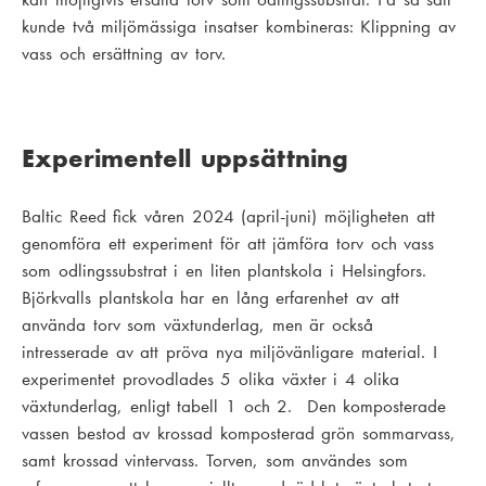
kunde två miljömässiga insatser kombineras: Klippning av
vass och ersättning av torv.
Experimentell uppsättning
Baltic Reed fick våren 2024 (april-juni) möjligheten att
genomföra ett experiment för att jämföra torv och vass
som odlingssubstrat i en liten plantskola i Helsingfors.
Björkvalls plantskola har en lång erfarenhet av att
använda torv som växtunderlag, men är också
intresserade av att pröva nya miljövänligare material. I
experimentet provodlades 5 olika växter i 4 olika
växtunderlag, enligt tabell 1 och 2. Den komposterade
vassen bestod av krossad komposterad grön sommarvass,
samt krossad vintervass. Torven, som användes som