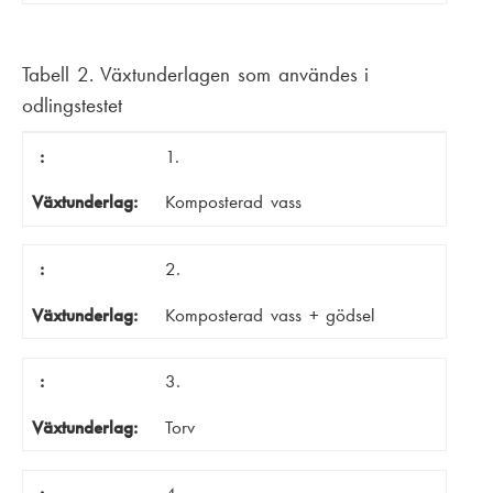
Tabell 2. Växtunderlagen som användes i
odlingstestet
Växtunderlag
:
1.
Växtunderlag:
Komposterad vass
:
2.
Växtunderlag:
Komposterad vass + gödsel
:
3.
Växtunderlag:
Torv