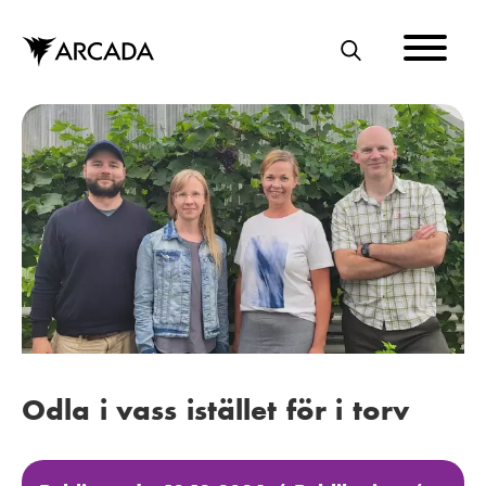
Hoppa
till
huvudinnehåll
S
Ö
K
Odla i vass istället för i torv