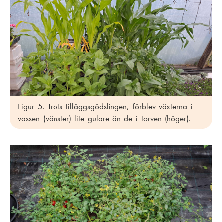
Figur 5. Trots tilläggsgödslingen, förblev växterna i
vassen (vänster) lite gulare än de i torven (höger).