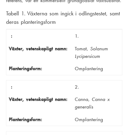
referens, var ett kommersiellt grundgödslat växtsubstrat.
Tabell 1. Växterna som ingick i odlingstestet, samt
deras planteringsform
Växter,
:
vetenskapligt namn
1.
Planteringsform
Växter, vetenskapligt namn:
Tomat,
Solanum
Lycipersicum
Planteringsform:
Omplantering
:
2.
Växter, vetenskapligt namn:
Canna,
Canna x
generalis
Planteringsform:
Omplantering