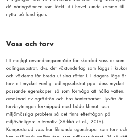
då näringsämnen som läckt ut i havet kunde komma till
nytta på land igen.
Vass och torv
Ett möjligt användningsområde för skördad vass är som
odlingssubstrat, dvs. det växtunderlag som läggs i krukor
och växterna får breda ut sina rötter i. I dagens läge är
torv ett mycket vanligt odlingssubstrat pga. dess mycket
passande egenskaper, så som förmåga att hålla vatten,
avsaknad av ogräsfrön och bra hanterbarhet. Tyvärr är
torvbrytningen förknippad med både klimat- och
miljömässiga problem så det finns efterfrågan på
miljövänligare alternativ (Särkkä et al., 2016).
Komposterad vass har liknande egenskaper som torv och
kan möjligtvis ersätta torv som odlingssubstrat. På så sätt