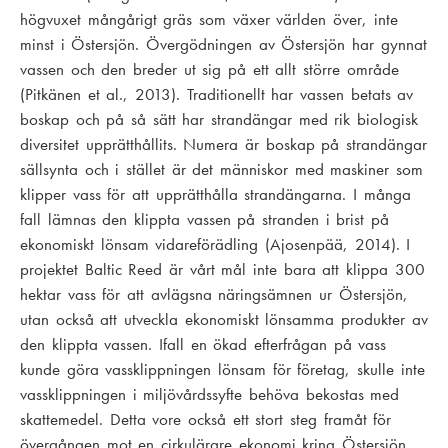
högvuxet mångårigt gräs som växer världen över, inte
minst i Östersjön. Övergödningen av Östersjön har gynnat
vassen och den breder ut sig på ett allt större område
(Pitkänen et al., 2013). Traditionellt har vassen betats av
boskap och på så sätt har strandängar med rik biologisk
diversitet upprätthållits. Numera är boskap på strandängar
sällsynta och i stället är det människor med maskiner som
klipper vass för att upprätthålla strandängarna. I många
fall lämnas den klippta vassen på stranden i brist på
ekonomiskt lönsam vidareförädling (Ajosenpää, 2014). I
projektet Baltic Reed är vårt mål inte bara att klippa 300
hektar vass för att avlägsna näringsämnen ur Östersjön,
utan också att utveckla ekonomiskt lönsamma produkter av
den klippta vassen. Ifall en ökad efterfrågan på vass
kunde göra vassklippningen lönsam för företag, skulle inte
vassklippningen i miljövårdssyfte behöva bekostas med
skattemedel. Detta vore också ett stort steg framåt för
övergången mot en cirkulärare ekonomi kring Östersjön,