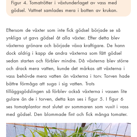
Figur 4. Tomatrötter i växtunderlaget av vass med
gödsel. Vattnet samlades mera i botten av krukan.
Eftersom de växter som inte fick gödsel började se så
ynkliga ut gavs gödsel åt alla växter. Efter detta blev
växterna grönare och började växa kraftigare. De hann
dock aldrig i kapp de andra växterna som fått gödsel
sedan starten och förblev mindre. Då växterna blev större
och drack mera vatten, kunde det märkas att växterna i
vass behövde mera vatten än växterna i torv. Torven hade
bättre förmåga att suga i sig vatten. Trots
tilläggsgödslingen så förblev också växterna i vassen lite
gulare än de i torven, detta kan ses i figur 5. I figur 6
ses tomatplantor mot slutet av sommaren som vuxit i vass
med gödsel. Den blommade fint och fick många tomater.