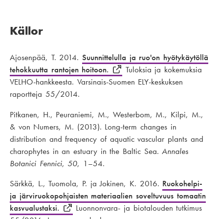
Källor
Ajosenpää, T. 2014.
Suunnittelulla ja ruo'on hyötykäytöllä
tehokkuutta rantojen hoitoon.
Tuloksia ja kokemuksia
VELHO-hankkeesta. Varsinais-Suomen ELY-keskuksen
raportteja 55/2014.
Pitkanen, H., Peuraniemi, M., Westerbom, M., Kilpi, M.,
& von Numers, M. (2013). Long-term changes in
distribution and frequency of aquatic vascular plants and
charophytes in an estuary in the Baltic Sea.
Annales
Botanici Fennici
,
50
, 1–54.
Särkkä, L., Tuomola, P. ja Jokinen, K. 2016.
Ruokohelpi-
ja järviruokopohjaisten materiaalien soveltuvuus tomaatin
kasvualustaksi.
Luonnonvara- ja biotalouden tutkimus