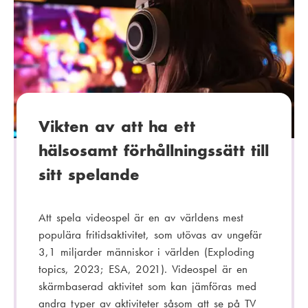
t
t
e
:
g
o
r
i
:
Vikten av att ha ett
hälsosamt förhållningssätt till
sitt spelande
Att spela videospel är en av världens mest
populära fritidsaktivitet, som utövas av ungefär
3,1 miljarder människor i världen (Exploding
topics, 2023; ESA, 2021). Videospel är en
skärmbaserad aktivitet som kan jämföras med
andra typer av aktiviteter såsom att se på TV