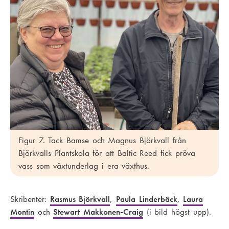
Figur 7. Tack Bamse och Magnus Björkvall från
Björkvalls Plantskola för att Baltic Reed fick pröva
vass som växtunderlag i era växthus.
Skribenter:
Rasmus Björkvall
,
Paula Linderbäck
,
Laura
Montin
och
Stewart Makkonen-Craig
(i bild högst upp).