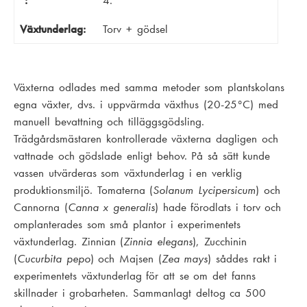
:
4.
Växtunderlag:
Torv + gödsel
Växterna odlades med samma metoder som plantskolans
egna växter, dvs. i uppvärmda växthus (20-25°C) med
manuell bevattning och tilläggsgödsling.
Trädgårdsmästaren kontrollerade växterna dagligen och
vattnade och gödslade enligt behov. På så sätt kunde
vassen utvärderas som växtunderlag i en verklig
produktionsmiljö. Tomaterna (
Solanum Lycipersicum
) och
Cannorna (
Canna x generalis
) hade förodlats i torv och
omplanterades som små plantor i experimentets
växtunderlag. Zinnian (
Zinnia elegans
), Zucchinin
(
Cucurbita pepo
) och Majsen (
Zea mays
) såddes rakt i
experimentets växtunderlag för att se om det fanns
skillnader i grobarheten. Sammanlagt deltog ca 500