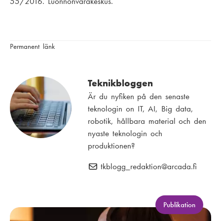
55/2016. Luonnonvarakeskus.
Permanent länk
Teknikbloggen
Är du nyfiken på den senaste
teknologin on IT, AI, Big data,
robotik, hållbara material och den
nyaste teknologin och
produktionen?
tkblogg_redaktion
E
@arcada.fi
-
p
o
K
Publikation
a
s