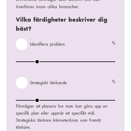
överföras inom olika branscher.
Vilka färdigheter beskriver dig
bäst?
%
V
Identifiera problem
ä
x
I
l
d
a
e
n
%
V
Strategiskt tänkande
t
ä
i
x
S
f
l
t
Förmågan att planera hur man kan göra upp en
i
a
r
specifik plan eller uppnår ett specifikt mål.
e
a
Strategiska tänkare kännetecknas som framåt
r
t
tänkare.
a