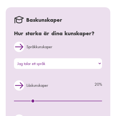
Baskunskaper
Hur starka är dina kunskaper?
V
Språkkunskaper
ä
x
S
l
p
a
r
å
20%
V
Läskunskaper
k
ä
k
x
u
L
l
n
ä
a
s
s