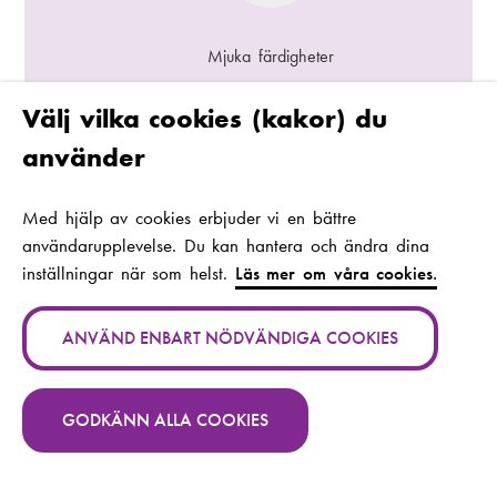
Mjuka färdigheter
Välj vilka cookies (kakor) du
0%
använder
Med hjälp av cookies erbjuder vi en bättre
Personliga attribut
användarupplevelse. Du kan hantera och ändra dina
inställningar när som helst.
Läs mer om våra cookies.
0%
ANVÄND ENBART NÖDVÄNDIGA COOKIES
GODKÄNN ALLA COOKIES
Medeltal av liknande färdigheter