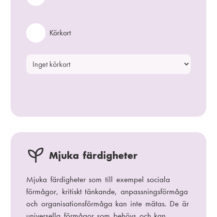
V
Körkort
ä
x
K
l
ö
a
r
k
o
r
t
Mjuka färdigheter
Mjuka färdigheter som till exempel sociala
förmågor, kritiskt tänkande, anpassningsförmåga
och organisationsförmåga kan inte mätas. De är
universella förmågor som behövs och kan