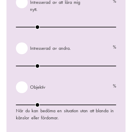
a
%
V
Intresserad av att lära mig
n
ä
nytt.
i
x
s
l
I
e
a
n
r
t
a
r
%
V
Intresserad av andra.
d
e
ä
s
x
I
s
l
n
e
a
t
r
r
%
V
Objektiv
a
e
ä
d
s
x
a
O
s
l
v
b
När du kan bedöma en situation utan att blanda in
e
a
a
j
känslor eller fördomar.
r
t
e
a
t
k