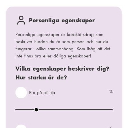
t
r
e
i
m
e
Personliga egenskaper
a
n
t
t
Personliga egenskaper är karaktärsdrag som
i
e
beskriver hurdan du är som person och hur du
s
r
k
fungerar i olika sammanhang. Kom ihåg att det
a
inte finns bra eller dåliga egenskaper!
d
Vilka egenskaper beskriver dig?
Hur starka är de?
%
V
Bra på att rita
ä
x
B
l
r
a
a