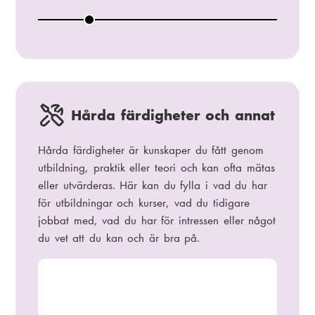
k
x
S
l
o
a
c
i
a
l
Hårda färdigheter och annat
Hårda färdigheter är kunskaper du fått genom
utbildning, praktik eller teori och kan ofta mätas
eller utvärderas. Här kan du fylla i vad du har
för utbildningar och kurser, vad du tidigare
jobbat med, vad du har för intressen eller något
du vet att du kan och är bra på.