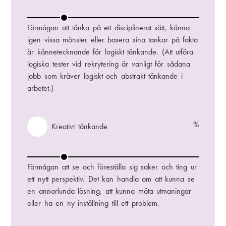
ä
x
L
n
l
o
Förmågan att tänka på ett disciplinerat sätt, känna
k
a
g
igen vissa mönster eller basera sina tankar på fakta
a
i
är kännetecknande för logiskt tänkande. (Att utföra
n
s
logiska tester vid rekrytering är vanligt för sådana
d
k
jobb som kräver logiskt och abstrakt tänkande i
e
t
arbetet.)
t
ä
n
%
V
Kreativt tänkande
k
ä
a
x
K
n
l
r
Förmågan att se och föreställa sig saker och ting ur
d
a
e
ett nytt perspektiv. Det kan handla om att kunna se
e
a
en annorlunda lösning, att kunna möta utmaningar
t
eller ha en ny inställning till ett problem.
i