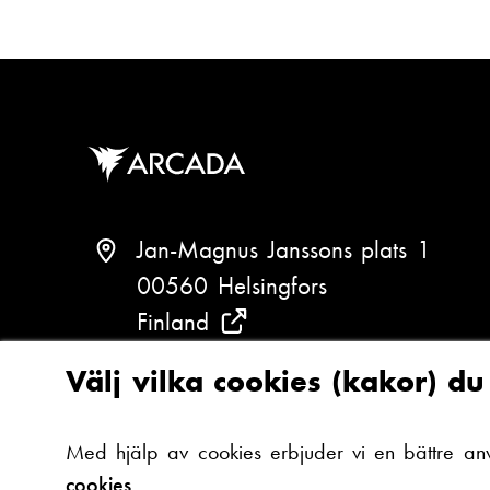
s
e
t
f
:
o
n
n
u
m
Jan-Magnus Janssons plats 1
m
00560 Helsingfors
e
Finland
(
r
:
S
Välj vilka cookies (kakor) d
e
T
+358 (0)294 282 699
v
e
Med hjälp av cookies erbjuder vi en bättre an
a
l
cookies.