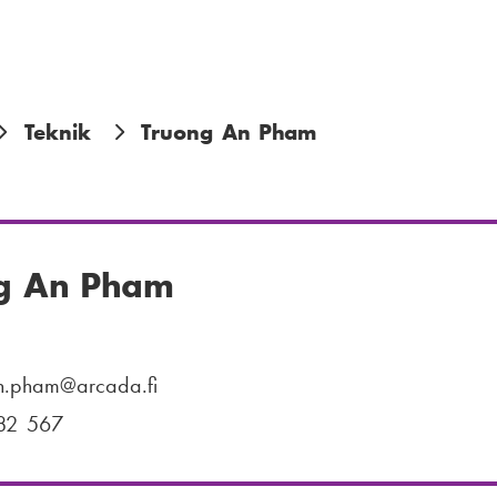
Teknik
Truong An Pham
g An Pham
n.pham
@arcada.fi
82 567