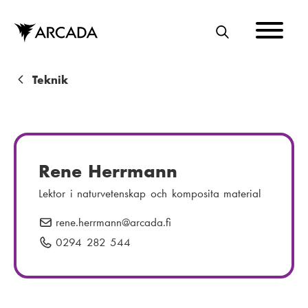
Hoppa
till
huvudinnehåll
S
Ö
K
L
Teknik
ä
n
k
Rene Herrmann
s
Lektor i naturvetenskap och komposita material
t
rene.herrmann
E
@arcada.fi
i
-
0294 282 544
T
g
p
e
o
l
s
e