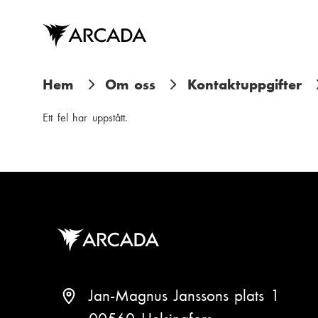
Hoppa
till
huvudinnehåll
L
Hem
Om oss
Kontaktuppgifter
ä
Ett fel har uppstått.
n
k
s
t
i
g
Jan-Magnus Janssons plats 1