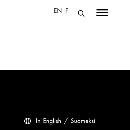
S
Ö
K
In English
Suomeksi