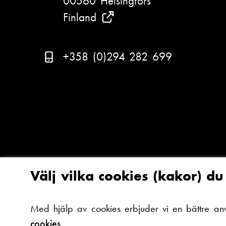
00560 Helsingfors
Finland
(
S
e
T
+358 (0)294 282 699
v
e
a
l
r
e
A
f
r
o
c
n
a
n
Välj vilka cookies (kakor) d
d
u
a
m
Med hjälp av cookies erbjuder vi en bättre an
ä
m
cookies.