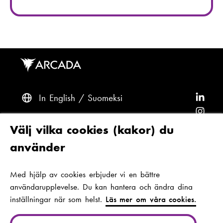
t
f
:
o
n
n
u
m
m
e
In English
Suomeksi
F
r
ö
F
:
l
ö
F
Frågor? Kontakta oss
Välj vilka cookies (kakor) du
j
l
ö
F
använder
A
j
l
ö
F
Tillgänglighet och dataskydd
r
A
j
l
ö
Med hjälp av cookies erbjuder vi en bättre
Tema
c
r
A
j
l
användarupplevelse. Du kan hantera och ändra dina
a
c
r
A
j
inställningar när som helst.
Läs mer om våra cookies.
d
a
c
r
A
Jan-Magnus Janssons plats 1