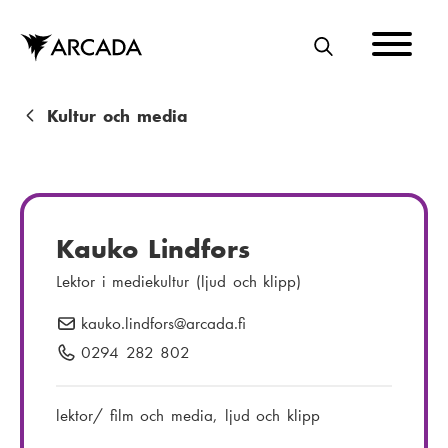
Hoppa
till
huvudinnehåll
S
Ö
K
L
Kultur och media
ä
n
k
Kauko Lindfors
s
Lektor i mediekultur (ljud och klipp)
t
kauko.lindfors
E
@arcada.fi
i
-
0294 282 802
T
g
p
e
o
l
lektor/ film och media, ljud och klipp
s
e