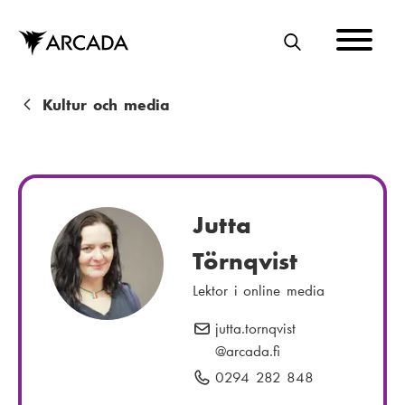
Hoppa
till
huvudinnehåll
S
Ö
K
L
Kultur och media
ä
n
k
Jutta
s
Törnqvist
t
Lektor i online media
i
g
jutta.tornqvist
E
@arcada.fi
-
p
0294 282 848
T
o
e