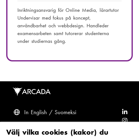
s
l
Inriktningsansvarig för Online Media, lärartutor
t
e
Undervisar med fokus på koncept,
:
f
användbarhet och webbdesign. Handleder
o
examensarbeten samt tutorerar studenterna
n
under studiernas gång.
n
u
m
m
e
r
:
In English
Suomeksi
F
ö
F
l
ö
F
Frågor? Kontakta oss
Välj vilka cookies (kakor) du
j
l
ö
F