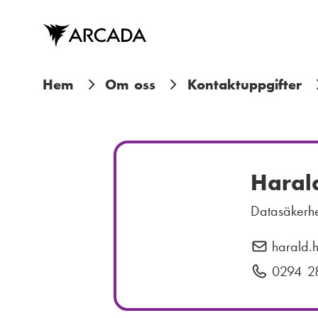
Hoppa
till
huvudinnehåll
L
Hem
Om oss
Kontaktuppgifter
ä
n
k
Haral
s
Datasäkerhe
t
harald.h
E
i
-
0294 2
T
p
e
g
o
l