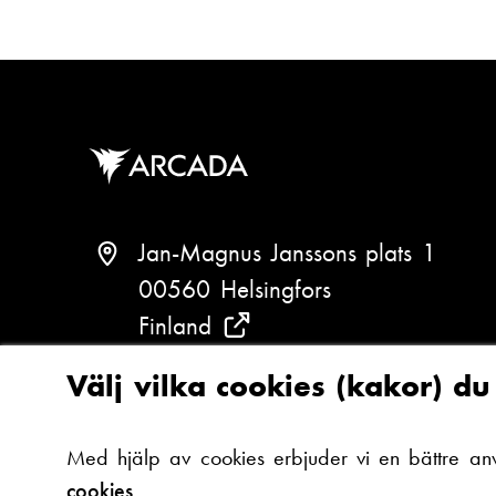
s
e
t
f
:
o
n
n
u
m
Jan-Magnus Janssons plats 1
m
00560 Helsingfors
e
Finland
(
r
:
S
Välj vilka cookies (kakor) d
e
T
+358 (0)294 282 699
v
e
Med hjälp av cookies erbjuder vi en bättre an
a
l
cookies.