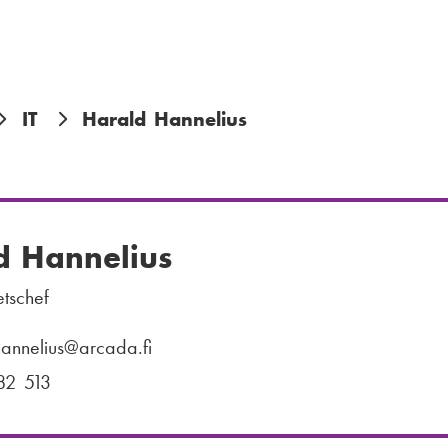
IT
Harald Hannelius
d Hannelius
tschef
annelius
@arcada.fi
82 513