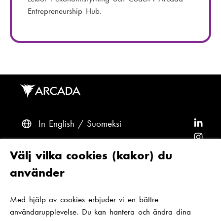
t
e
Entrepreneurship Hub.
:
f
o
n
n
u
m
m
e
r
In English
Suomeksi
F
:
ö
F
l
ö
F
Frågor? Kontakta oss
Välj vilka cookies (kakor) du
j
l
ö
F
använder
A
j
l
ö
F
Tillgänglighet och dataskydd
r
A
j
l
ö
Med hjälp av cookies erbjuder vi en bättre
Tema
c
r
A
j
l
användarupplevelse. Du kan hantera och ändra dina
a
c
r
A
j