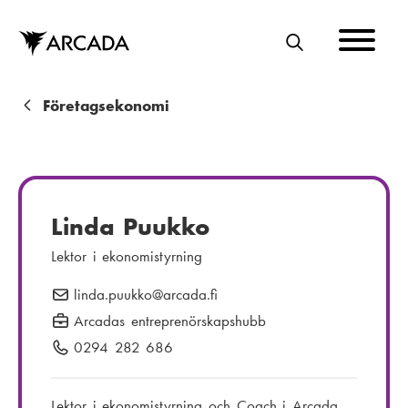
Hoppa
till
huvudinnehåll
S
Ö
K
L
Företagsekonomi
ä
n
k
Linda Puukko
s
Lektor i ekonomistyrning
t
linda.puukko
E
@arcada.fi
i
-
Arcadas entreprenörskapshubb
g
p
0294 282 686
T
o
e
s
l
Lektor i ekonomistyrning och Coach i Arcada