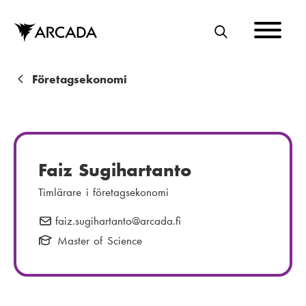
Hoppa
till
huvudinnehåll
S
Ö
K
L
Företagsekonomi
ä
n
k
Faiz Sugihartanto
s
Timlärare i företagsekonomi
t
faiz.sugihartanto
E
@arcada.fi
i
-
Master of Science
g
p
o
s