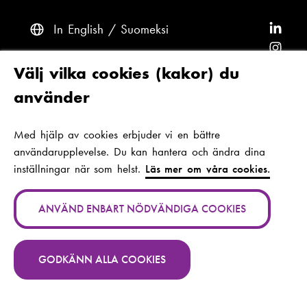
In English
Suomeksi
F
ö
F
l
ö
F
Frågor? Kontakta oss
Välj vilka cookies (kakor) du
j
l
ö
F
använder
A
j
l
ö
F
Tillgänglighet och dataskydd
r
A
j
l
ö
Med hjälp av cookies erbjuder vi en bättre
Tema
c
r
A
j
l
användarupplevelse. Du kan hantera och ändra dina
a
c
r
A
j
inställningar när som helst.
Läs mer om våra cookies.
d
a
c
r
A
Jan-Magnus Janssons plats 1
a
d
a
c
r
00560 Helsingfors
ANVÄND ENBART NÖDVÄNDIGA COOKIES
p
a
d
a
c
Finland
(
å
p
a
d
a
S
L
å
p
a
d
GODKÄNN ALLA COOKIES
e
T
+358 (0)294 282 699
i
I
å
p
a
v
e
n
n
B
å
p
a