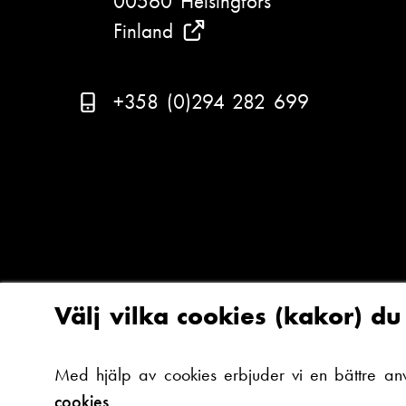
00560 Helsingfors
Finland
(
S
e
T
+358 (0)294 282 699
v
e
a
l
r
e
A
f
r
o
c
n
a
n
Välj vilka cookies (kakor) d
d
u
a
m
Med hjälp av cookies erbjuder vi en bättre an
ä
m
cookies.