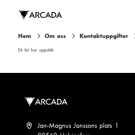
Hoppa
till
huvudinnehåll
L
Hem
Om oss
Kontaktuppgifter
ä
Ett fel har uppstått.
n
k
s
t
i
g
Jan-Magnus Janssons plats 1