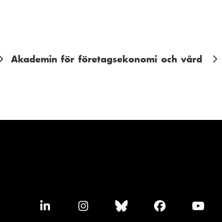
Akademin för företagsekonomi och vård
F
F
F
F
F