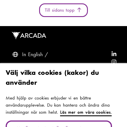
Till sidans topp
In English
F
ö
F
l
ö
F
Frågor? Kontakta oss
Välj vilka cookies (kakor) du
j
l
ö
F
använder
A
j
l
ö
F
Tillgänglighet och dataskydd
r
A
j
l
ö
Med hjälp av cookies erbjuder vi en bättre
Tema
c
r
A
j
l
användarupplevelse. Du kan hantera och ändra dina
a
c
r
A
j
inställningar när som helst.
Läs mer om våra cookies.
d
a
c
r
A
Jan-Magnus Janssons plats 1
a
d
a
c
r