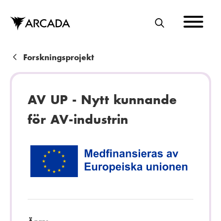
Hoppa
till
huvudinnehåll
S
Ö
K
L
Forskningsprojekt
ä
n
AV UP - Nytt kunnande
k
för AV-industrin
s
t
i
g