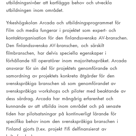
utbildningsnivåer att kartlägga behov och utveckla
utbildningen inom området.
Yrkeshögskolan Arcada och utbildningsprogrammet för
Film och media fungerar i projektet som expert- och
kontaktorganisation för den finlandssvenska AV-branschen.
Den finlandssvenska AV-branschen, och särskilt
filmbranschen, har delvis speciella egenskaper i
förhållande till operatörer inom majoritetsspråket. Arcada
ansvarar för sin del för projektets genomförande och
samordning av projektets konkreta åtgärder för den
svenskspråkiga branschen så som genomförandet av
svenskspråkiga workshops och piloter med beaktande av
dess särdrag. Arcada har mångårig erfarenhet och
kunnande av att utbilda inom området och på senaste
tiden har pilotsatsningar på kontinuerligt lärande för
specifika behov inom den svenskspråkiga branschen i
Finland gjorts (t.ex. projekt Fifi delfinansierat av