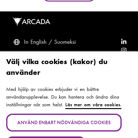
In English
Suomeksi
F
ö
F
l
ö
F
Frågor? Kontakta oss
Välj vilka cookies (kakor) du
j
l
ö
F
använder
A
j
l
ö
F
Tillgänglighet och dataskydd
r
A
j
l
ö
Med hjälp av cookies erbjuder vi en bättre
Tema
c
r
A
j
l
användarupplevelse. Du kan hantera och ändra dina
a
c
r
A
j
inställningar när som helst.
Läs mer om våra cookies.
d
a
c
r
A
Jan-Magnus Janssons plats 1
a
d
a
c
r
00560 Helsingfors
ANVÄND ENBART NÖDVÄNDIGA COOKIES
p
a
d
a
c
Finland
(
å
p
a
d
a