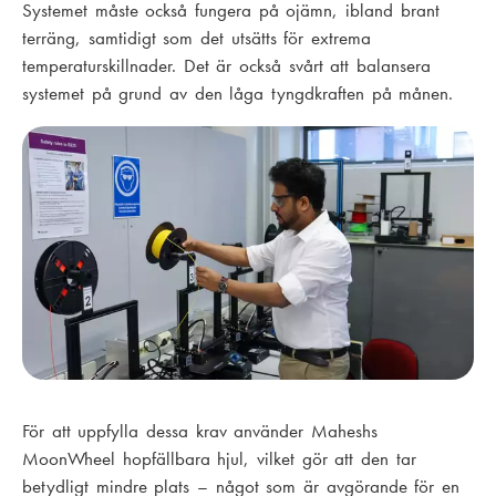
Systemet måste också fungera på ojämn, ibland brant
terräng, samtidigt som det utsätts för extrema
temperaturskillnader. Det är också svårt att balansera
systemet på grund av den låga tyngdkraften på månen.
För att uppfylla dessa krav använder Maheshs
MoonWheel
hopfällbara hjul, vilket gör att den tar
betydligt mindre plats – något som är avgörande för en