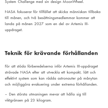
System Challenge
med sin design
MoonWhee
l.
NASA fokuserar för tillfället att skicka människan tillbaka
till månen, och två besättningsmedlemmar kommer att
landa på månen 2027 som en del av Artemis III-
uppdraget.
Teknik för krävande förhållanden
För att stöda förberedelserna inför Artemis III-uppdraget
strävade NASA efter att utveckla ett kompakt, lätt och
effektivt system som kan rädda astronauter på månytan
och möjliggöra evakuering under extrema förhållanden.
– Den största utmaningen mevar att hålla sig till
viktgränsen på 23 kilogram.