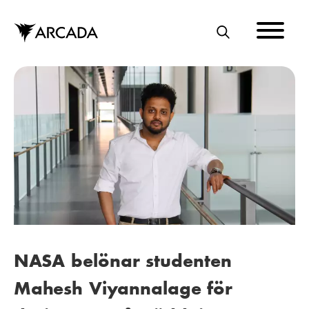
Hoppa
till
huvudinnehåll
S
Ö
K
NASA belönar studenten
Mahesh Viyannalage för