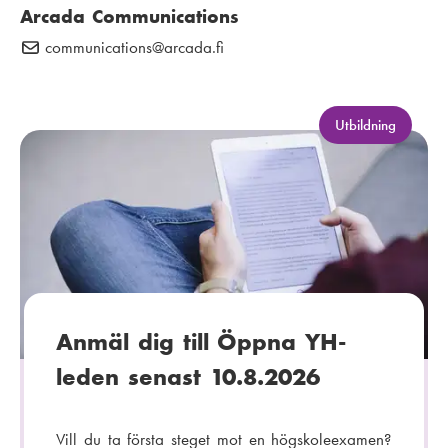
Arcada Communications
communications
E
@arcada.fi
-
p
o
K
Utbildning
a
s
t
t
e
:
g
o
r
i
:
Anmäl dig till Öppna YH-
leden senast 10.8.2026
Vill du ta första steget mot en högskoleexamen?