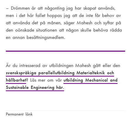
– Drömmen är att någonting jag har skapat används,
men i det här fallet hoppas jag att de inte får behov av
att använda det på månen, säger Mahesh och syftar på
den oönskade situationen att någon skulle behöva rädda
en annan besättningsmedlem.
Är du intresserad av utbildningen Mahesh gått eller den
svenskspråkiga parallellutbildning Materialteknik och
hållbarhet
? Läs mer om vår
utbildning
Mechanical and
Sustainable Engineering
här.
Permanent länk