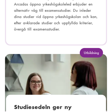
Arcadas öppna yrkeshögskoleled erbjuder en
alternativ väg till examensstudier. Du inleder
dina studier vid öppna yrkeshögskolan och kan,
efter avklarade studier och uppfyllda kriterier,
övergå till examensstudier.
K
Utbildning
a
t
e
g
o
r
i
:
Studiesedeln ger ny