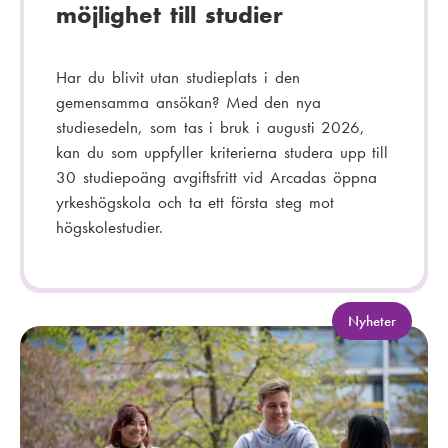
möjlighet till studier
Har du blivit utan studieplats i den
gemensamma ansökan? Med den nya
studiesedeln, som tas i bruk i augusti 2026,
kan du som uppfyller kriterierna studera upp till
30 studiepoäng avgiftsfritt vid Arcadas öppna
yrkeshögskola och ta ett första steg mot
högskolestudier.
K
Nyheter
a
t
e
g
o