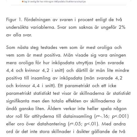
Figur 1. Fördelningen av svaren i procent enligt de två
undersökta variablerna. Svar som saknas är ungefär 2%
av alla svar.
Som nästa steg testades vem som är mest oroliga och
vem som är mest positiva. Män visade sig vara aningen
mera oroliga för hur inköpsdata utnyttjas (män svarade
4,4 och kvinnor 4,2 i snitt) och därtill är män lite mindre
positiva till insamling av inköpsdata (män svarade 4,2
och kvinnor 4,4 i snitt). Ett parametriskt och ett icke
parametriskt statistiskt test visar är skillnaderna är statistiskt
signifikanta men den totala effekten av skillnaderna är
ändå ganska liten. Åldern verkar inte heller spela någon
stor roll för attityderna till datainsamling (
r
=-.16;
p
<.001)
eller oro över datahantering (
r
=.05; p<.01). Med andra
ord är det inte stora skillnader i åsikter gällande de två