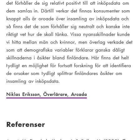
det förhåller de sig relativt positivt till att inköpsdata om
dem samlas in. Därtill verkar det finnas konsumenter som
knappt alls är oroade över insamling av inköpsdata och
så finns det de som förhåller sig neutralt och kanske inte
riktigt vet hur de skall tänka. Vissa nyansskillnader kunde
vi hitta mellan män och kvinnor, men överlag verkade det
som att demografiska variabler förklarar ganska dåligt
skillnaderna i åsikter bland finländare. Här finns det helt
tydligt en möjlighet för fortsatt forskning för att identifiera
de orsaker som tydligt splittrar finländares åsikter om
insamling av inköpsdata.
Niklas Eriksson, Överlärare, Arcada
Referenser