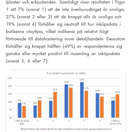
tjänster och erbjudanden. Samtidigt visar resultaten i Figur
1 att 7% (svarat 1) att de inte överhuvudtaget är oroliga,
27% (svarat 2 eller 3) att de knappt alls är oroliga och
19% (svarat 4) förhåller sig neutralt till hur inköpsdata i
butikerna utnyttjas, vilket indikerar på relativt högt
förtroende till datahantering inom detaljhandeln. Dessutom
förhåller sig knappt hälften (49%) av respondenterna sig
ganska eller mycket positivt till insamling av inköpsdata
(svarat 5, 6 eller 7).