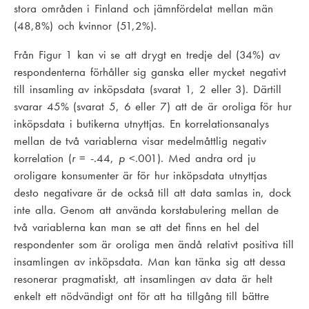
stora områden i Finland och jämnfördelat mellan män
(48,8%) och kvinnor (51,2%).
Från Figur 1 kan vi se att drygt en tredje del (34%) av
respondenterna förhåller sig ganska eller mycket negativt
till insamling av inköpsdata (svarat 1, 2 eller 3). Därtill
svarar 45% (svarat 5, 6 eller 7) att de är oroliga för hur
inköpsdata i butikerna utnyttjas. En korrelationsanalys
mellan de två variablerna visar medelmåttlig negativ
korrelation (
r
= -.44,
p
<.001). Med andra ord ju
oroligare konsumenter är för hur inköpsdata utnyttjas
desto negativare är de också till att data samlas in, dock
inte alla. Genom att använda korstabulering mellan de
två variablerna kan man se att det finns en hel del
respondenter som är oroliga men ändå relativt positiva till
insamlingen av inköpsdata. Man kan tänka sig att dessa
resonerar pragmatiskt, att insamlingen av data är helt
enkelt ett nödvändigt ont för att ha tillgång till bättre