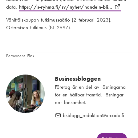
data.
https://s-ryhma.fi/sv/nyhet/handeln-bli…
Vähittäiskaupan tutkimussäätiö (2 februari 2023),
Ostamisen tutkimus (N=2697).
Permanent länk
Businessbloggen
Företag är en del av lösningarna
för en hållbar framtid, lösningar
där lönsamhet.
bsblogg_redaktion
E
@arcada.fi
-
p