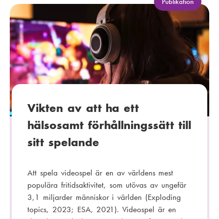
o
K
Publikation
a
s
t
t
e
:
g
o
r
i
:
Vikten av att ha ett
hälsosamt förhållningssätt till
sitt spelande
Att spela videospel är en av världens mest
populära fritidsaktivitet, som utövas av ungefär
3,1 miljarder människor i världen (Exploding
topics, 2023; ESA, 2021). Videospel är en