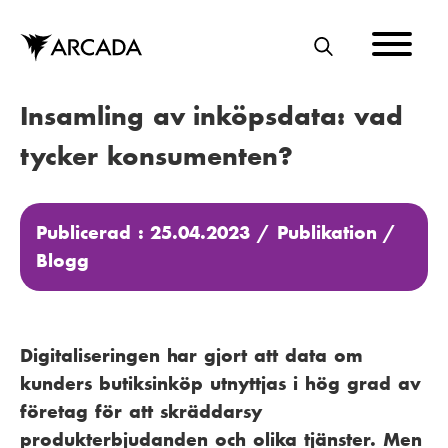
Hoppa
till
huvudinnehåll
S
Ö
Insamling av inköpsdata: vad
K
tycker konsumenten?
Publicerad : 25.04.2023 /
Publikation
/
Blogg
Digitaliseringen har gjort att data om
kunders butiksinköp utnyttjas i hög grad av
företag för att skräddarsy
produkterbjudanden och olika tjänster. Men