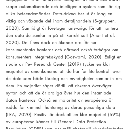
skapa automatiserade och intelligenta system som lär sig
olika beteendemönster. Data-drivna beslut är idag en
viktig och växande del inom detaljhandeln (S-gruppen,
2020). Samtidigt är företagen ansvariga för att hantera
den data de samlar in på ett korrekt sätt (Anant et al.
2020). Det finns dock en ökande oro för hur
konsumentdata hanteras och därmed också farhågor om
konsumenters integritetsskydd (Goswami, 2020). Enligt en
studie av Pev Research Center (2019) tycker en klar
majoritet av amerikanerna att de har för lite kontroll över
de data som både företag och myndigheter samlar in om
dem. En majoritet säger därtill att riskerna överväger
nyttan och att de är oroliga över hur den insamlade
datan hanteras. Också en majoritet av européerna är
rädda för kriminell hantering av deras personliga data
(FRA, 2020). Positivt är dock att en klar majoritet (69%)
av européerna känner till General Data Protection
Regulation (GDPR) som ger möjligheter till skyddsåtgärder