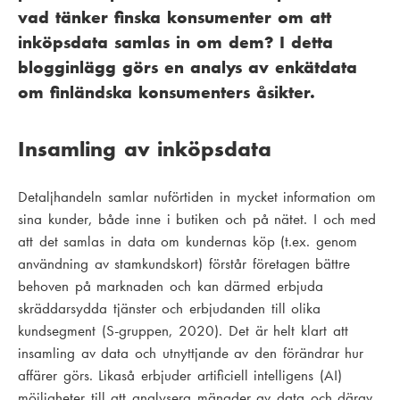
vad tänker finska konsumenter om att
inköpsdata samlas in om dem? I detta
blogginlägg görs en analys av enkätdata
om finländska konsumenters åsikter.
Insamling av inköpsdata
Detaljhandeln samlar nuförtiden in mycket information om
sina kunder, både inne i butiken och på nätet. I och med
att det samlas in data om kundernas köp (t.ex. genom
användning av stamkundskort) förstår företagen bättre
behoven på marknaden och kan därmed erbjuda
skräddarsydda tjänster och erbjudanden till olika
kundsegment (S-gruppen, 2020). Det är helt klart att
insamling av data och utnyttjande av den förändrar hur
affärer görs. Likaså erbjuder artificiell intelligens (AI)
möjligheter till att analysera mängder av data och därav