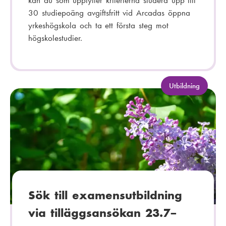
kan du som uppfyller kriterierna studera upp till
30 studiepoäng avgiftsfritt vid Arcadas öppna
yrkeshögskola och ta ett första steg mot
högskolestudier.
K
Utbildning
a
t
e
g
o
r
i
:
Sök till examensutbildning
via tilläggsansökan 23.7–