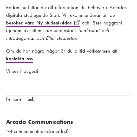
Redan nu hittar du all information du behöver i Arcadas
digitala studieguide Start. Vi rekommenderar att du
besöker våra Ny student-sidor
och läser noggrant
igenom avsnitten
Före studiestart
,
Studiestart och
introdagarna
, och
Efter studiestart
.
Om du har några frågor är du alltid välkommen att
kontakta oss
.
Vi ses i augusti!
Permanent länk
Arcada Communications
communications
E
@arcada.fi