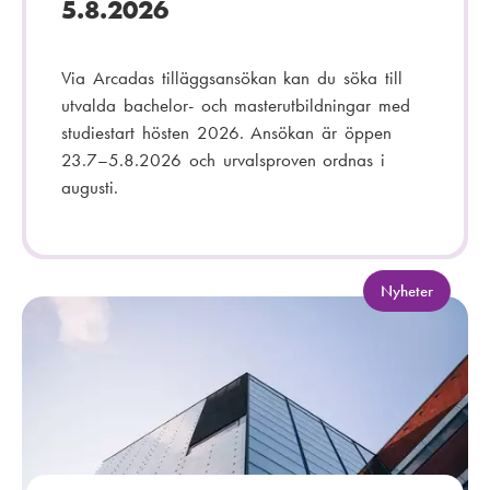
5.8.2026
Via Arcadas tilläggsansökan kan du söka till
utvalda bachelor- och masterutbildningar med
studiestart hösten 2026. Ansökan är öppen
23.7–5.8.2026 och urvalsproven ordnas i
augusti.
K
Nyheter
a
t
e
g
o
r
i
: