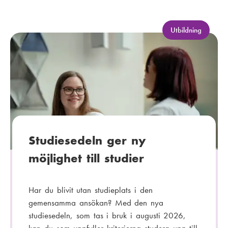
-
p
o
K
Utbildning
a
s
t
t
e
:
g
o
r
i
:
Studiesedeln ger ny
möjlighet till studier
Har du blivit utan studieplats i den
gemensamma ansökan? Med den nya
studiesedeln, som tas i bruk i augusti 2026,