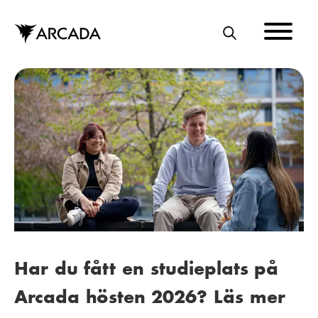
Hoppa
till
huvudinnehåll
S
Ö
K
Har du fått en studieplats på
Arcada hösten 2026? Läs mer