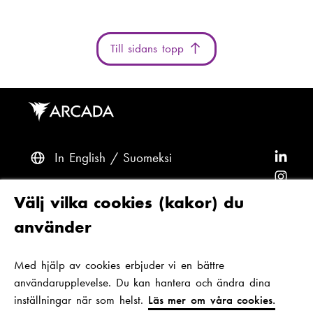
Till sidans topp
In English
Suomeksi
F
ö
F
l
ö
F
Frågor? Kontakta oss
Välj vilka cookies (kakor) du
j
l
ö
F
använder
A
j
l
ö
F
Tillgänglighet och dataskydd
r
A
j
l
ö
Med hjälp av cookies erbjuder vi en bättre
Tema
c
r
A
j
l
användarupplevelse. Du kan hantera och ändra dina
a
c
r
A
j
inställningar när som helst.
Läs mer om våra cookies.