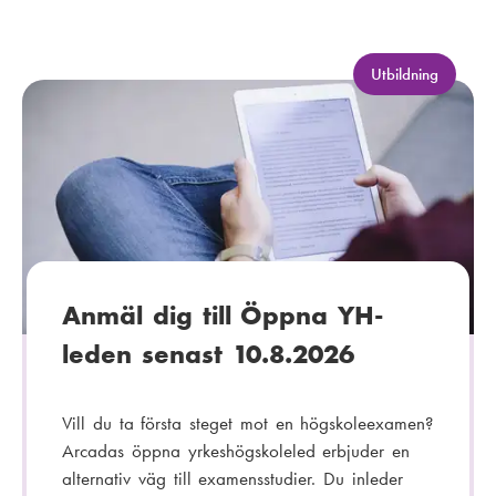
-
p
o
K
Utbildning
a
s
t
t
e
:
g
o
r
i
:
Anmäl dig till Öppna YH-
leden senast 10.8.2026
Vill du ta första steget mot en högskoleexamen?
Arcadas öppna yrkeshögskoleled erbjuder en
alternativ väg till examensstudier. Du inleder