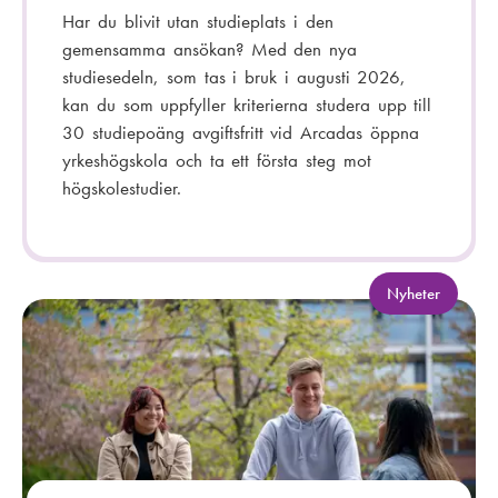
Har du blivit utan studieplats i den
gemensamma ansökan? Med den nya
studiesedeln, som tas i bruk i augusti 2026,
kan du som uppfyller kriterierna studera upp till
30 studiepoäng avgiftsfritt vid Arcadas öppna
yrkeshögskola och ta ett första steg mot
högskolestudier.
K
Nyheter
a
t
e
g
o
r
i
: