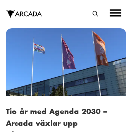
Hoppa
till
huvudinnehåll
S
Ö
K
Tio år med Agenda 2030 –
Arcada växlar upp