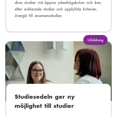
dina studier vid öppna yrkeshögskolan och kan,
efter avklarade studier och uppfyllda kriterier,
övergå till examensstudier.
K
Utbildning
a
t
e
g
o
r
i
:
Studiesedeln ger ny
möjlighet till studier