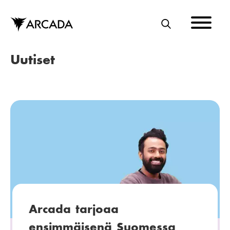
Hyppää
pääsisältöön
E
T
Uutiset
S
I
Arcada tarjoaa
ensimmäisenä Suomessa