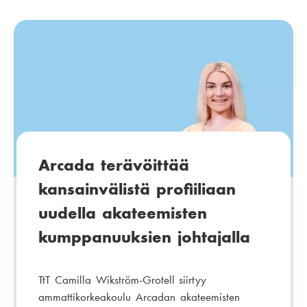
Arcada terävöittää
kansainvälistä profiiliaan
uudella akateemisten
kumppanuuksien johtajalla
TtT Camilla Wikström-Grotell siirtyy
ammattikorkeakoulu Arcadan akateemisten