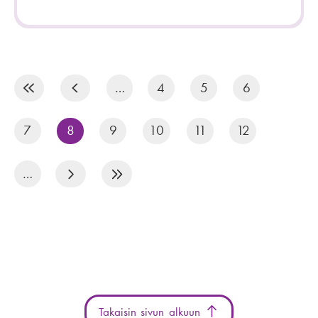
S
i
…
4
5
6
v
7
8
9
10
11
12
u
t
…
u
s
Takaisin sivun alkuun