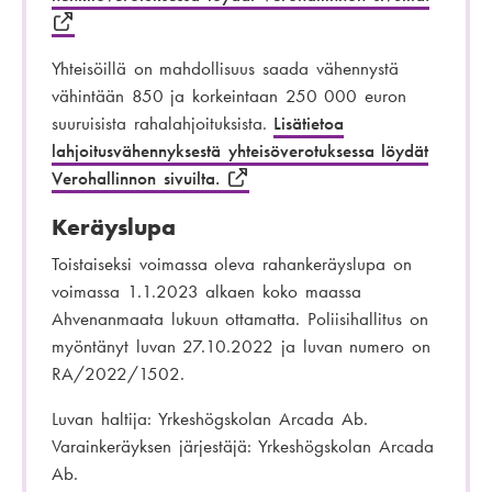
Yhteisöillä on mahdollisuus saada vähennystä
vähintään 850 ja korkeintaan 250 000 euron
suuruisista rahalahjoituksista.
Lisätietoa
lahjoitusvähennyksestä yhteisöverotuksessa löydät
Verohallinnon sivuilta.
Keräyslupa
Toistaiseksi voimassa oleva rahankeräyslupa on
voimassa
1.1.2023
alkaen koko maassa
Ahvenanmaata lukuun ottamatta. Poliisihallitus on
myöntänyt luvan
27.10.2022
ja luvan numero on
RA/2022/1502.
Luvan haltija: Yrkeshögskolan Arcada Ab.
Varainkeräyksen järjestäjä: Yrkeshögskolan Arcada
Ab.