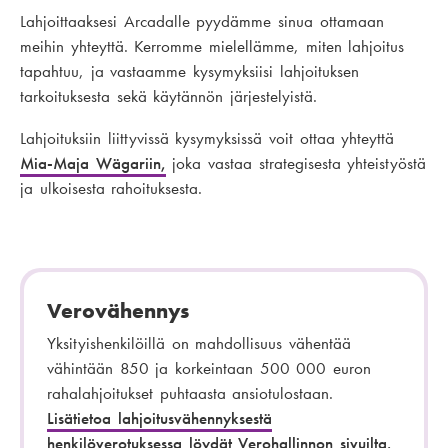
Lahjoittaaksesi Arcadalle pyydämme sinua ottamaan
meihin yhteyttä. Kerromme mielellämme, miten lahjoitus
tapahtuu, ja vastaamme kysymyksiisi lahjoituksen
tarkoituksesta sekä käytännön järjestelyistä.
Lahjoituksiin liittyvissä kysymyksissä voit ottaa yhteyttä
Mia-Maja Wägariin,
joka vastaa strategisesta yhteistyöstä
ja ulkoisesta rahoituksesta.
Verovähennys
Yksityishenkilöillä on mahdollisuus vähentää
vähintään 850 ja korkeintaan 500 000 euron
rahalahjoitukset puhtaasta ansiotulostaan.
Lisätietoa lahjoitusvähennyksestä
henkilöverotuksessa löydät Verohallinnon sivuilta.