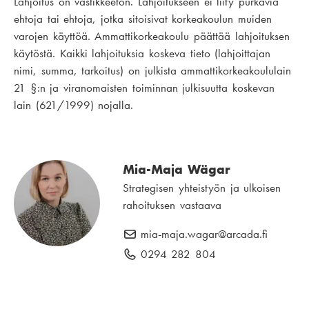
Lahjoitus on vastikkeeton. Lahjoitukseen ei liity purkavia
ehtoja tai ehtoja, jotka sitoisivat korkeakoulun muiden
varojen käyttöä. Ammattikorkeakoulu päättää lahjoituksen
käytöstä. Kaikki lahjoituksia koskeva tieto (lahjoittajan
nimi, summa, tarkoitus) on julkista ammattikorkeakoululain
21 §:n ja viranomaisten toiminnan julkisuutta koskevan
lain (621/1999) nojalla.
Mia-Maja Wägar
Strategisen yhteistyön ja ulkoisen
rahoituksen vastaava
mia-maja.wagar
S
@arcada.fi
ä
0294 282 804
P
h
u
k
h
ö
e